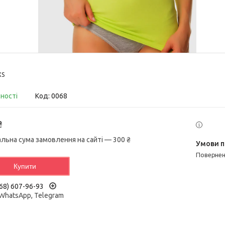
XS
вності
Код:
0068
₴
альна сума замовлення на сайті — 300 ₴
поверне
Купити
68) 607-96-93
 WhatsApp, Telegram