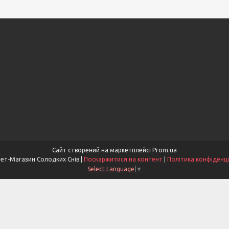
Сайт створений на маркетплейсі
Prom.ua
Інтернет-Магазин Солодких Снів |
Поскаржитися на контент
|
Політика конфіденці
Select Language
▼