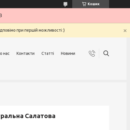
Кошик
3
ідповімо при першій можливості :)
о нас
Контакти
Статті
Новини
уральна Салатова