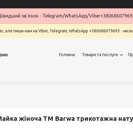
Швидший зв'язок - Telegram/WhatsApp/Viber+38068607969
ас, але пиши нам на Viber, Telegram, WhatsApp +380686079693 - ми в
зин
Головна
Товари та послуги
Пр
айка жіноча TM Barwa трикотажна нат