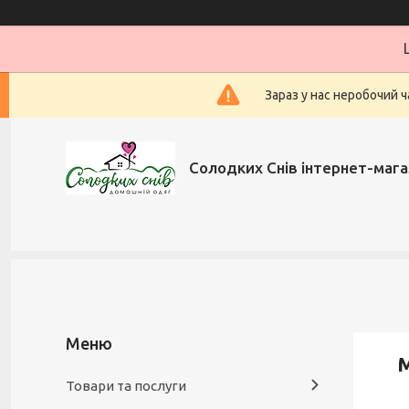
Зараз у нас неробочий ч
Солодких Снів інтернет-мага
М
Товари та послуги