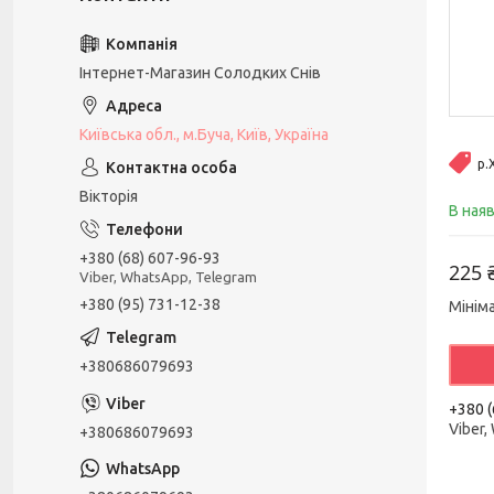
Інтернет-Магазин Солодких Снів
Київська обл., м.Буча, Київ, Україна
р.
Вікторія
В ная
+380 (68) 607-96-93
225 
Viber, WhatsApp, Telegram
+380 (95) 731-12-38
Мінім
+380686079693
+380 (
Viber,
+380686079693