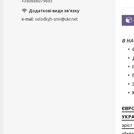
+380686079693
e-mail
solodkyh-sniv@ukr.net
В НА