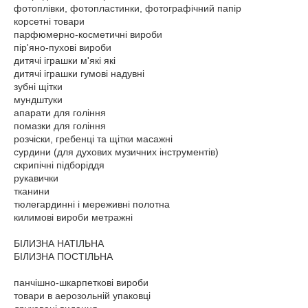
фотоплівки, фотопластинки, фотографічний папір
корсетні товари
парфюмерно-косметичні вироби
пір'яно-пухові вироби
дитячі іграшки м'які які
дитячі іграшки гумові надувні
зубні щітки
мундштуки
апарати для гоління
помазки для гоління
розчіски, гребенці та щітки масажні
сурдини (для духових музичних інструментів)
скрипічні підборіддя
рукавички
тканини
тюлегардинні і мереживні полотна
килимові вироби метражні
БІЛИЗНА НАТІЛЬНА
БІЛИЗНА ПОСТІЛЬНА
панчішно-шкарпеткові вироби
товари в аерозольній упаковці