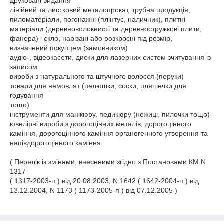
друковані видання
лінійний та листковий металопрокат, трубна продукція,
пиломатеріали, погонажні (плінтус, наличник), плитні
матеріали (деревноволокнисті та деревностружкові плити,
фанера) і скло, нарізані або розкроєні під розмір,
визначений покупцем (замовником)
аудіо-, відеокасети, диски для лазерних систем зчитування із
записом
вироби з натурального та штучного волосся (перуки)
товари для немовлят (пелюшки, соски, пляшечки для
годування
тощо)
інструменти для манікюру, педикюру (ножиці, пилочки тощо)
ювелірні вироби з дорогоцінних металів, дорогоцінного
каміння, дорогоцінного каміння органогенного утворення та
напівдорогоцінного каміння
( Перелік із змінами, внесеними згідно з Постановами КМ N
1317
( 1317-2003-п ) від 20.08.2003, N 1642 ( 1642-2004-п ) від
13.12.2004, N 1173 ( 1173-2005-п ) від 07.12.2005 )