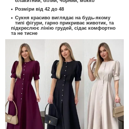
блакитний, білий, чорний, мокко
Розміри від 42 до 48
Сукня красиво виглядає на будь-якому
типі фігури, гарно прикриває животик, та
підкреслює лінію грудей, сідає комфортно
та не тисне