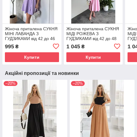
Жіноча приталена СУКНЯ
Жіноча приталена СУКНЯ
Жін
МІНІ ЛАВАНДА З
МІДІ РОЖЕВА З
МІД
ГУДЗИКАМИ від 42 до 46
ГУДЗИКАМИ від 42 до 48
ГУДЗ
розміру 1589
розміру 1617
розм
995
1 045
1 0
₴
₴
Купити
Купити
Акційні пропозиції та новинки
–20%
–20%