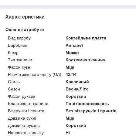
Характеристики
Основні атрибути
Вид виробу
Коктейльне плаття
Виробник
Annabel
Колір
Мокко
Тип тканини
Костюмна тканина
Фасон сукні
Міді
Розмір жіночого одягу (UA)
42/44
Стиль
Класичний
Сезон
Весна/Літо
Фасон рукава
Короткий
Властивості тканини
Повітропроникність
Візерунки і принти
Без візерунків і принтів
Довжина сукні
Міді
Довжина рукава
Короткий
Наявність корсету
Ні