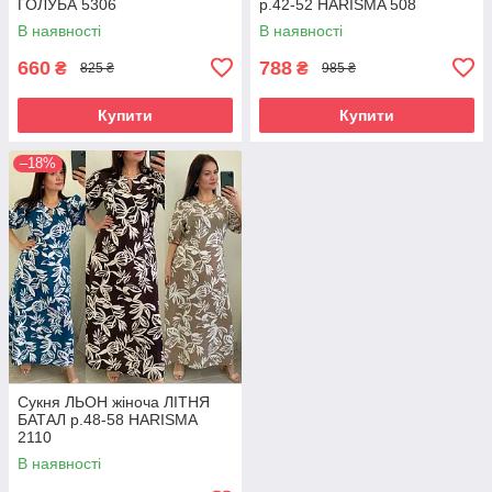
ГОЛУБА 5306
р.42-52 HARISMA 508
В наявності
В наявності
660
788
₴
₴
825 ₴
985 ₴
Купити
Купити
–18%
Сукня ЛЬОН жіноча ЛІТНЯ
БАТАЛ р.48-58 HARISMA
2110
В наявності