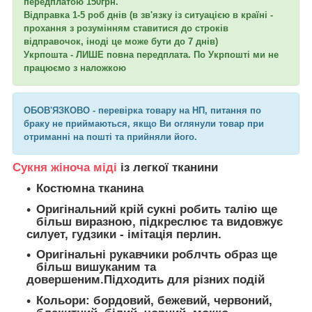
передплатою 150грн.
Відправка 1-5 роб днів (в зв'язку із ситуацією в країні -
прохання з розумінням ставитися до строків
відправочок, іноді це може бути до 7 днів
)
Укрпошта - ЛИШЕ повна передплата. По Укрпошті ми не
працюємо з наложкою
ОБОВ'ЯЗКОВО - перевірка товару на НП, питання по
браку не приймаються, якщо Ви оглянули товар при
отриманні на пошті та прийняли його.
Сукня жіноча міді
із легкої тканини
Костюмна тканина
Оригінальний крій сукні робить талію ще
більш виразною, підкреслює та видовжує
силует, гудзики - імітація перлин.
Оригінальні рукавчики роблчть образ ще
більш вишуканим та
довершеним.Підходить для різних подій
Кольори
: бордовий, бежевий, червоний,