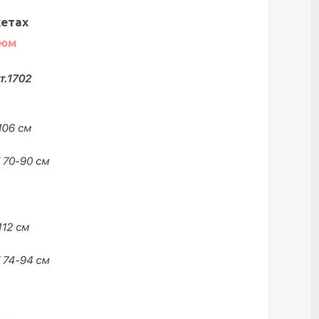
жетах
тюм