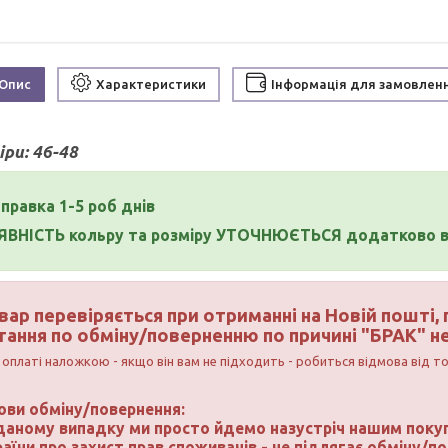
Опис
Характеристики
Інформація для замовлен
іри:
46-48
правка 1-5 роб днів
ЯВНІСТЬ кольру та розміру УТОЧНЮЄТЬСЯ додатково
в
вар перевіряється при отриманні на Новій пошті, п
тання по обміну/поверненню по причині "БРАК" н
 оплаті наложкою - якщо він вам не підходить - робиться відмова від то
ови обміну/повернення:
 даному випадку ми просто йдемо назустріч нашим покуп
аїни про захист прав споживачів - не підлягає обміну/