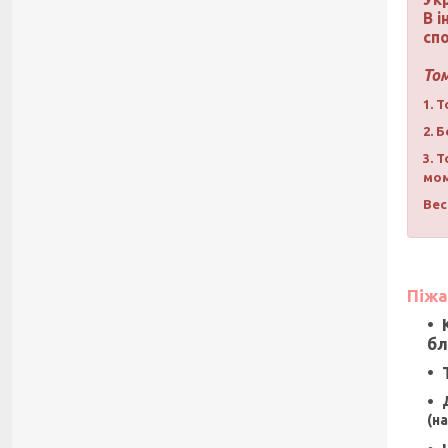
В і
сп
То
1. 
2. 
3. 
мом
Вес
Піжа
бл
(н