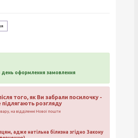
ня
 день оформлення замовлення
ісля того, як Ви забрали посилочку -
е підлягають розгляду
вару, на відділенні Нової пошти
цям, адже натільна білизна згідно Закону
поверненню)