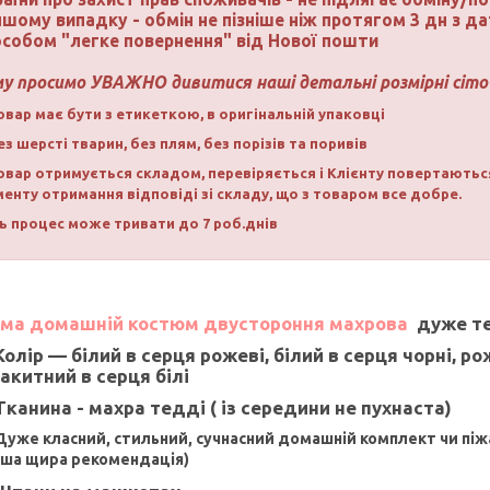
ншому випадку - обмін не пізніше ніж протягом 3 дн з д
особом "легке повернення" від Нової пошти
му просимо УВАЖНО дивитися наші детальні розмірні сіто
Товар має бути з етикеткою, в оригінальній упаковці
Без шерсті тварин, без плям, без порізів та поривів
Товар отримується складом, перевіряється і Клієнту повертаютьс
енту отримання відповіді зі складу, що з товаром все добре.
ь процес може тривати до 7 роб.днів
ма домашній костюм двустороння махрова
дуже те
Колір — білий в серця рожеві, білий в серця чорні, рож
акитний в серця білі
Тканина - махра тедді ( із середини не пухнаста)
Дуже класний, стильний, сучнасний домашній комплект чи піж
аша щира рекомендація)