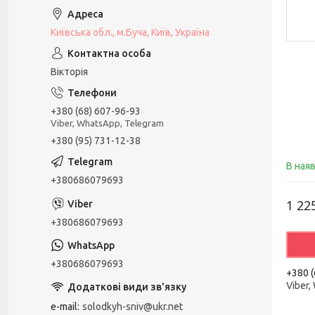
Київська обл., м.Буча, Київ, Україна
Вікторія
+380 (68) 607-96-93
Viber, WhatsApp, Telegram
+380 (95) 731-12-38
В ная
+380686079693
1 22
+380686079693
+380686079693
+380 (
Viber,
e-mail
solodkyh-sniv@ukr.net