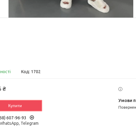
вності
Код:
1702
5 ₴
Купити
поверне
68) 607-96-93
 WhatsApp, Telegram