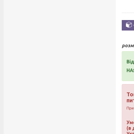
розм
Від
НА
То
пи
При
Ум
(в
Укр