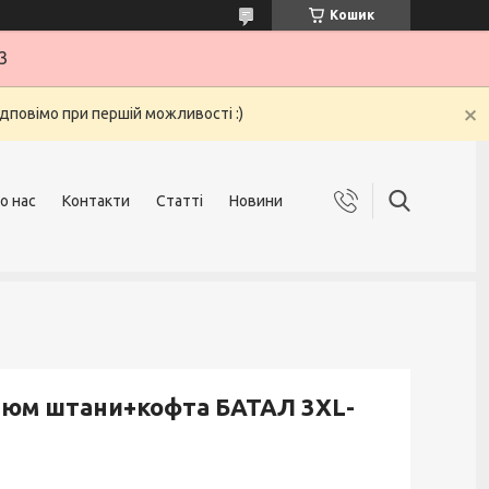
Кошик
3
ідповімо при першій можливості :)
о нас
Контакти
Статті
Новини
тюм штани+кофта БАТАЛ 3XL-