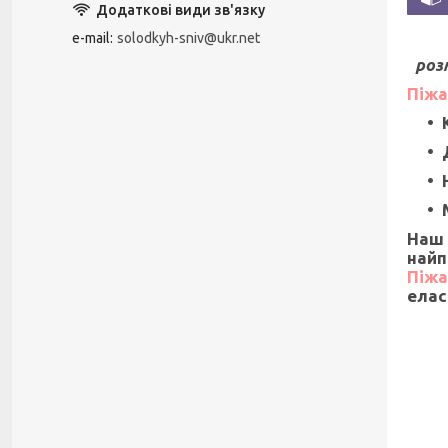
e-mail
solodkyh-sniv@ukr.net
роз
Піжа
Наш
найп
Піжа
елас