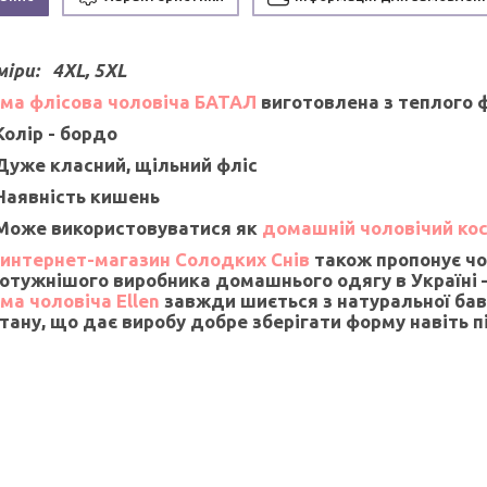
міри:
4XL, 5XL
ма флісова чоловіча БАТАЛ
виготовлена з теплого 
Колір - бордо
Дуже класний, щільний фліс
Наявність кишень
Може використовуватися як
домашній чоловічий ко
интернет-магазин Солодких Снів
також пропонує чо
отужнішого виробника домашнього одягу в Україні —
ма чоловіча Ellen
завжди шиється з натуральної бав
тану, що дає виробу добре зберігати форму навіть пі