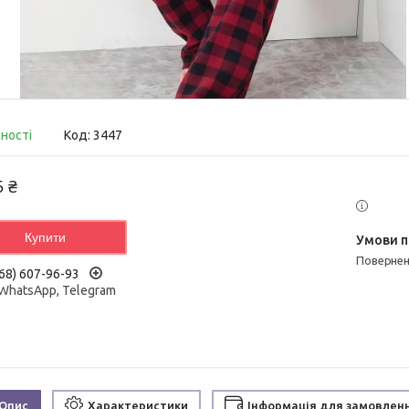
вності
Код:
3447
5 ₴
Купити
поверне
68) 607-96-93
 WhatsApp, Telegram
Опис
Характеристики
Інформація для замовлен