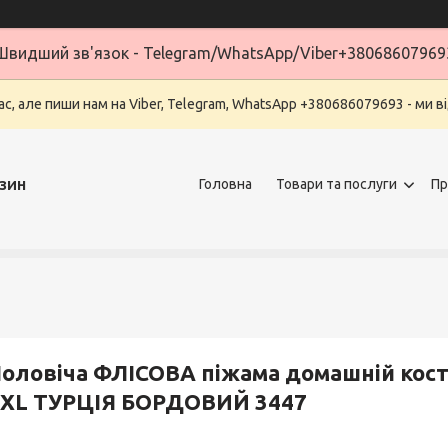
Швидший зв'язок - Telegram/WhatsApp/Viber+38068607969
ас, але пиши нам на Viber, Telegram, WhatsApp +380686079693 - ми в
зин
Головна
Товари та послуги
Пр
оловіча ФЛІСОВА піжама домашній кос
6XL ТУРЦІЯ БОРДОВИЙ 3447