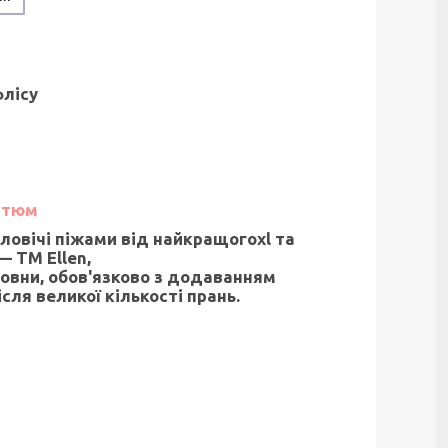
флісу
стюм
ловічі піжами від найкращогоxl та
 ТМ Ellen,
овни, обов'язково з додаванням
сля великої кількості прань.