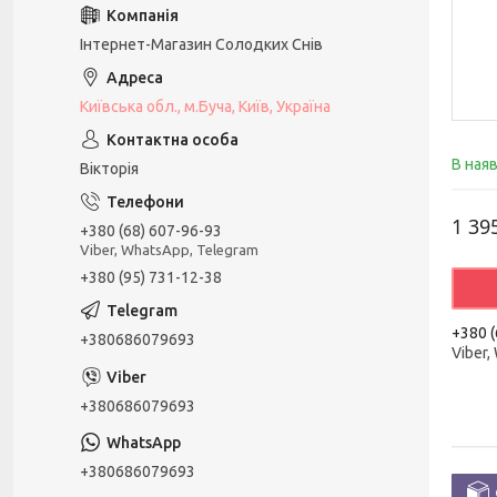
Інтернет-Магазин Солодких Снів
Київська обл., м.Буча, Київ, Україна
В ная
Вікторія
1 39
+380 (68) 607-96-93
Viber, WhatsApp, Telegram
+380 (95) 731-12-38
+380 (
+380686079693
Viber,
+380686079693
+380686079693