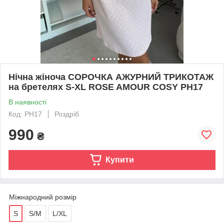
Нічна жіноча СОРОЧКА АЖУРНИЙ ТРИКОТАЖ
на бретелях S-XL ROSE AMOUR COSY PH17
В наявності
Код: PH17
Роздріб
990
₴
Купити
Міжнародний розмір
S
S/M
L/XL