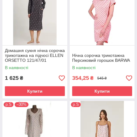
Домашня сукня нічна сорочка
трикотажна на підчосі ELLEN
Нічна сорочка трикотажна
ORSETTO 121/47/01
Персиковий горошок BARWA
В наявності
В наявності
1 625
354,25
₴
₴
545 ₴
Купити
Купити
р.S
–30%
р.S