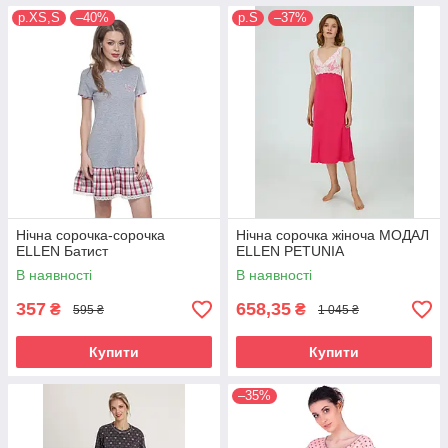
р.XS,S
–40%
р.S
–37%
Нічна сорочка-сорочка
Нічна сорочка жіноча МОДАЛ
ELLEN Батист
ELLEN PETUNIA
В наявності
В наявності
357
658,35
₴
₴
595 ₴
1 045 ₴
Купити
Купити
–35%