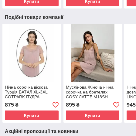
Купити
Купити
Подібні товари компанії
Нічна сорочка віскоза
Муслінова Жіноча нічна
Нічн
Турція БАТАЛ XL-3XL
сорочка на бретелях
довг
COTPARK ПУДРА
COSY ЛАТТЕ M18SH
LIN
875
895
945
₴
₴
Купити
Купити
Акційні пропозиції та новинки