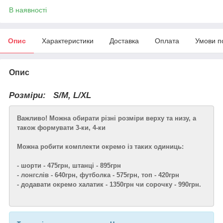
В наявності
Опис
Характеристики
Доставка
Оплата
Умови п
Опис
Розміри:
S/M, L/XL
Важливо! Можна обирати різні розміри верху та низу, а
також формувати 3-ки, 4-ки
Можна робити комплекти окремо із таких одиниць​​​​​​:
- шорти - 475грн, штанці - 895грн
- лонгслів - 640грн, футболка - 575грн, топ - 420грн
- додавати окремо халатик - 1350грн чи сорочку - 990грн.