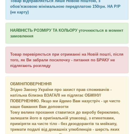
Товар відправляється лише Новою поштою, з
обов'язковою мінімальною передплатою 150грн. НА Р/Р
(не карту)
НАЯВНІСТЬ РОЗМІРУ ТА КОЛЬОРУ уточнюється в момент
замовлення
Товар перевіряється при отриманні на Новій пошті, після
того, як Ви забрали посилочку - питання по БРАКУ не
підлягають розгляду
ОБМІН/ПОВЕРНЕННЯ
Згідно Закону України про захист прав споживачів -
натільна білизна ВЗАГАЛІ не підлягає ОБМІНУ/
ПОВЕРНЕННЮ. Якщо ми йдемо Вам назустріч - це чисто
наше бажання Вам допомогти
Тому велике прохання ставитися до виробу бережливо,
залишати його в оригінальній упаковці, з етикетками,
приміряти на чисте тіло - без дезодорантів та мейкапу,
тримати подалі від домашніх улюбленців - шерсть яких