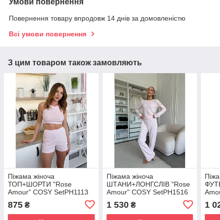
Умови повернення
Повернення товару впродовж 14 днів за домовленістю
Всі умови повернення
З цим товаром також замовляють
Піжама жіноча
Піжама жіноча
Піжа
ТОП+ШОРТИ "Rose
ШТАНИ+ЛОНГСЛІВ "Rose
ФУТ
Amour" COSY SetPH1113
Amour" COSY SetPH1516
Amo
875
1 530
1 0
₴
₴