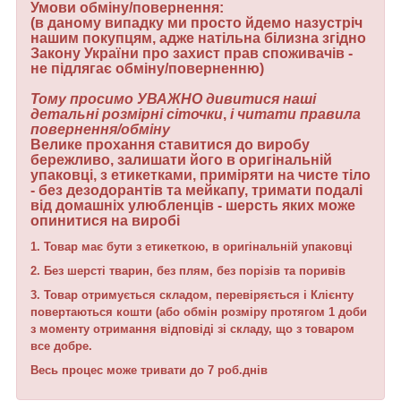
Умови обміну/повернення:
(в даному випадку ми просто йдемо назустріч
нашим покупцям, адже натільна білизна згідно
Закону України про захист прав споживачів -
не підлягає обміну/поверненню)
Тому просимо УВАЖНО дивитися наші
детальні розмірні сіточки
,
і читати правила
повернення/обміну
Велике прохання ставитися до виробу
бережливо, залишати його в оригінальній
упаковці, з етикетками, приміряти на чисте тіло
- без дезодорантів та мейкапу, тримати подалі
від домашніх улюбленців - шерсть яких може
опинитися на виробі
1. Товар має бути з етикеткою, в оригінальній упаковці
2. Без шерсті тварин, без плям, без порізів та поривів
3. Товар отримується складом, перевіряється і Клієнту
повертаються кошти (або обмін розміру протягом 1 доби
з моменту отримання відповіді зі складу, що з товаром
все добре.
Весь процес може тривати до 7 роб.днів