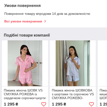
Умови повернення
Повернення товару впродовж 14 днів за домовленістю
Всі умови повернення
Подібні товари компанії
Піжама жіноча ШОВК VS
Піжама жіноча ШОВКОВА
Піжа
СМУЖКА РОЖЕВА із
з шортами та сорочкою VS
киш
сердечком сорочка+шорти
СМУЖКА РОЖЕВО-
ШОР
052/21
БЛАКИТНА 052/21
СЕР
1 295
1 295
1 2
₴
₴