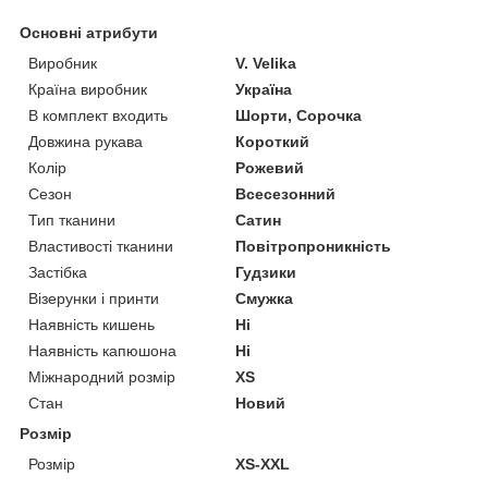
Основні атрибути
Виробник
V. Velika
Країна виробник
Україна
В комплект входить
Шорти, Сорочка
Довжина рукава
Короткий
Колір
Рожевий
Сезон
Всесезонний
Тип тканини
Сатин
Властивості тканини
Повітропроникність
Застібка
Гудзики
Візерунки і принти
Смужка
Наявність кишень
Ні
Наявність капюшона
Ні
Міжнародний розмір
XS
Стан
Новий
Розмір
Розмір
XS-XXL