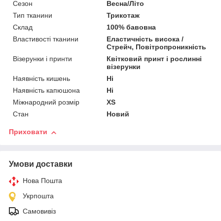
Сезон
Весна/Літо
Тип тканини
Трикотаж
Склад
100% бавовна
Властивості тканини
Еластичність висока /
Стрейч, Повітропроникність
Візерунки і принти
Квітковий принт і рослинні
візерунки
Наявність кишень
Ні
Наявність капюшона
Ні
Міжнародний розмір
XS
Стан
Новий
Приховати
Умови доставки
Нова Пошта
Укрпошта
Самовивіз