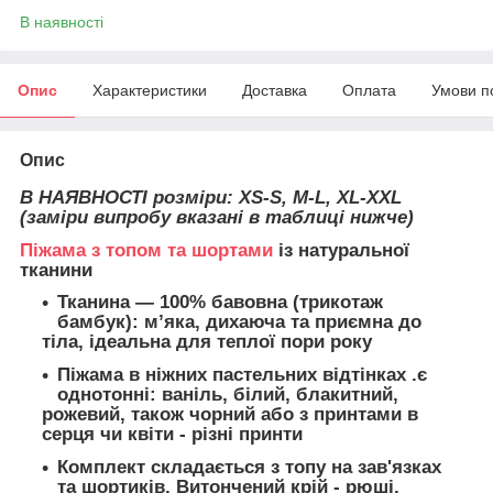
В наявності
Опис
Характеристики
Доставка
Оплата
Умови п
Опис
В НАЯВНОСТІ розміри: XS-S, M-
L, XL-XXL
(заміри випробу вказані в таблиці нижче)
Піжама з топом та шортами
із натуральної
тканини
Тканина — 100% бавовна (трикотаж
бамбук): м’яка, дихаюча та приємна до
тіла, ідеальна для теплої пори року
Піжама в ніжних пастельних відтінках .є
однотонні: ваніль, білий, блакитний,
рожевий, також чорний або з принтами в
серця чи квіти - різні принти
Комплект складається з топу на зав'язках
та шортиків, Витончений крій - рюші,