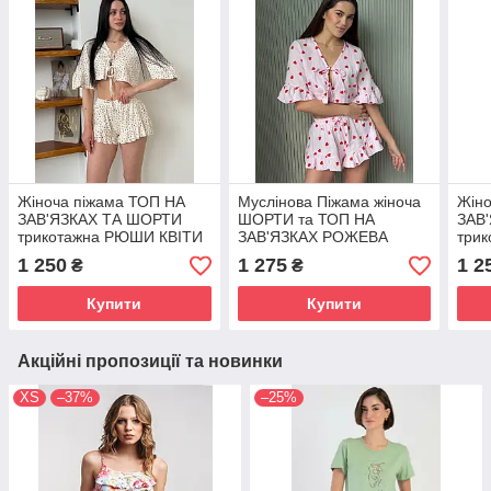
Жіноча піжама ТОП НА
Муслінова Піжама жіноча
Жіно
ЗАВ'ЯЗКАХ ТА ШОРТИ
ШОРТИ та ТОП НА
ЗАВ
трикотажна РЮШИ КВІТИ
ЗАВ'ЯЗКАХ РОЖЕВА
три
РОЖЕВІ 234/24
ЧЕРВОНІ СЕРЦЯ 233/24
РОЖ
1 250
1 275
1 2
₴
₴
Купити
Купити
Акційні пропозиції та новинки
XS
–37%
–25%