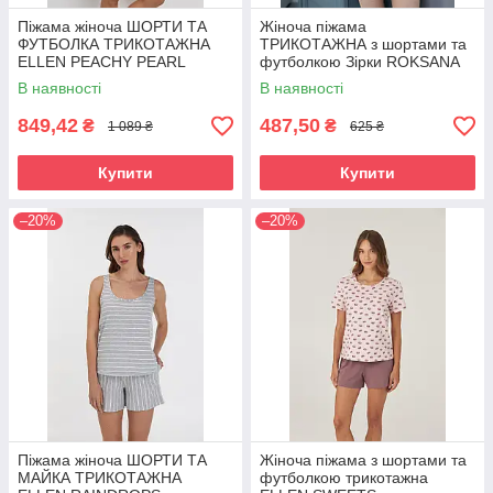
Піжама жіноча ШОРТИ ТА
Жіноча піжама
ФУТБОЛКА ТРИКОТАЖНА
ТРИКОТАЖНА з шортами та
ELLEN PEACHY PEARL
футболкою Зірки ROKSANA
2870/11/01
705
В наявності
В наявності
849,42
487,50
₴
₴
1 089 ₴
625 ₴
Купити
Купити
–20%
–20%
Піжама жіноча ШОРТИ ТА
Жіноча піжама з шортами та
МАЙКА ТРИКОТАЖНА
футболкою трикотажна