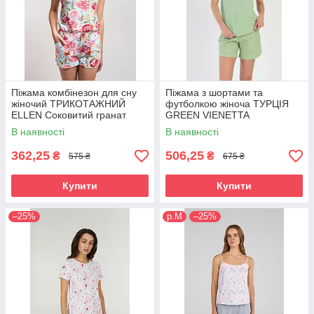
Піжама комбінезон для сну
Піжама з шортами та
жіночий ТРИКОТАЖНИЙ
футболкою жіноча ТУРЦІЯ
ELLEN Соковитий гранат
GREEN VIENETTA
214/001
В наявності
В наявності
362,25
506,25
₴
₴
575 ₴
675 ₴
Купити
Купити
–25%
р.М
–25%