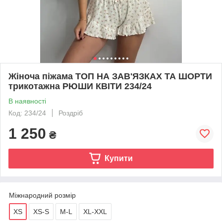
Жіноча піжама ТОП НА ЗАВ'ЯЗКАХ ТА ШОРТИ
трикотажна РЮШИ КВІТИ 234/24
В наявності
Код: 234/24
Роздріб
1 250
₴
Купити
Міжнародний розмір
XS
XS-S
M-L
XL-XXL