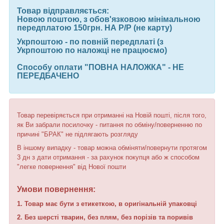
Товар відправляється:
Новою поштою
, з обов'язковою мінімальною
передплатою 150грн. НА Р/Р (не карту)
Укрпоштою
- по повній передплаті
(з
Укрпоштою по наложці не працюємо)
Способу оплати "ПОВНА НАЛОЖКА" - НЕ
ПЕРЕДБАЧЕНО
Товар перевіряється при отриманні на Новій пошті, після того,
як Ви забрали посилочку - питання по обміну/поверненню по
причині "БРАК" не підлягають розгляду
В іншому випадку - товар можна обміняти/повернути протягом
3 дн з дати отримання - за рахунок покупця або ж способом
"легке повернення" від Нової пошти
Умови повернення:
1. Товар має бути з етикеткою, в оригінальній упаковці
2. Без шерсті тварин, без плям, без порізів та поривів