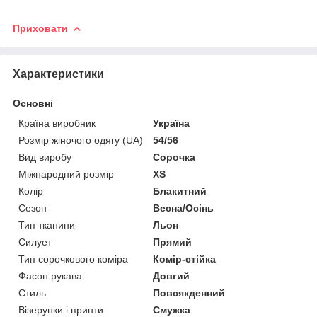
Приховати
Характеристики
Основні
Країна виробник
Україна
Розмір жіночого одягу (UA)
54/56
Вид виробу
Сорочка
Міжнародний розмір
XS
Колір
Блакитний
Сезон
Весна/Осінь
Тип тканини
Льон
Силует
Прямий
Тип сорочкового коміра
Комір-стійка
Фасон рукава
Довгий
Стиль
Повсякденний
Візерунки і принти
Смужка