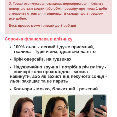
3. Товар отримується складом, перевіряється і Клієнту
повертаються кошти (або обмін розміру протягом 1 доби
з моменту отримання відповіді зі складу, що з товаром
все добре.
Весь процес може тривати до 7 роб.дні
Сорочка фланелева в клітинку
100% льон - легкий і дуже приємний,
тканина - Туреччина, ідеальна на літо
Крій оверсайз, на гудзиках
Надзвичайно зручна і потрібна річ влітку -
ввечері коли прохолодно - можна
накинути, або як захист від пекучого сонця -
льон захищає та не парить
Кольори - мокко, блакитний, рожевий