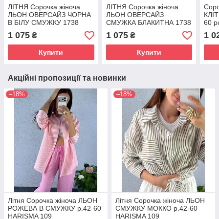
ЛІТНЯ Сорочка жіноча
ЛІТНЯ Сорочка жіноча
Сор
ЛЬОН ОВЕРСАЙЗ ЧОРНА
ЛЬОН ОВЕРСАЙЗ
КЛІТ
В БІЛУ СМУЖКУ 1738
СМУЖКА БЛАКИТНА 1738
60 
гол
1 075
1 075
1 0
₴
₴
HAR
Купити
Купити
Акційні пропозиції та новинки
–18%
–18%
Літня Сорочка жіноча ЛЬОН
Літня Сорочка жіноча ЛЬОН
РОЖЕВА В СМУЖКУ р.42-60
СМУЖКУ МОККО р.42-60
HARISMA 109
HARISMA 109