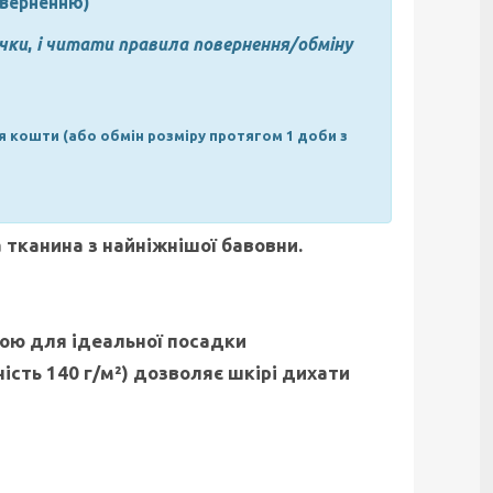
оверненню)
чки
,
і читати правила повернення/обміну
я кошти (або обмін розміру протягом 1 доби з
а тканина з найніжнішої бавовни.
кою для ідеальної посадки
ість 140 г/м²) дозволяє шкірі дихати