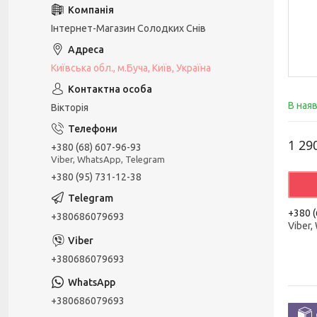
Інтернет-Магазин Солодких Снів
Київська обл., м.Буча, Київ, Україна
В ная
Вікторія
1 29
+380 (68) 607-96-93
Viber, WhatsApp, Telegram
+380 (95) 731-12-38
+380 (
+380686079693
Viber,
+380686079693
+380686079693