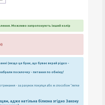
овлення. Можливо запропонують інший колір
і)
нні (якщо це брак, що буває вкрай рідко -
 забрали посилочку - питання по обміну/
отримання - за рахунок покупця або ж способом "легке
цям, адже натільна білизна згідно Закону