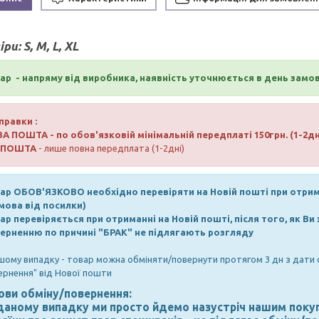
іри:
S, M, L, XL
ар - напряму від виробника, наявність уточнюється в день зам
правки :
ВА ПОШТА
- по обов'язковій мінімальній передплаті 150грн. (1-2дн
РПОШТА
- лише повна передплата (1-2дні)
ар ОБОВ'ЯЗКОВО необхідно перевіряти на Новій пошті при отрима
мова від посилки)
ар перевіряється при отриманні на Новій пошті, після того, як Ви
ерненню по причині "БРАК" не підлягають розгляду
ншому випадку - товар можна обміняти/повернути протягом 3 дн з дати 
ернення" від Нової пошти
ови обміну/повернення:
 даному випадку ми просто йдемо назустріч нашим покуп