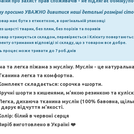
аїни про захист прав споживачів - не підлягає обміну/п
му просимо УВАЖНО дивитися наші детальні розмірні сіто
Товар має бути з етикеткою, в оригінальній упаковці
Без шерсті тварин, без плям, без порізів та поривів
Товар отримується складом, перевіряється і Клієнту повертаютьс
енту отримання відповіді зі складу, що з товаром все добре.
ь процес може тривати до 7 роб.днів
на та легка піжама з мусліну. Муслін - це натуральн
Тканина легка та комфортна.
Комплект складається: сорочка +шорти.
Зручні шорти з кишенями, м’якою резинкою та куліс
Легка, дихаюча тканина муслін (100% бавовна, щільн
 дарує відчуття м’якості.
Колір: білий в червоні серця
Виріб виготовлено в Україні ❤️