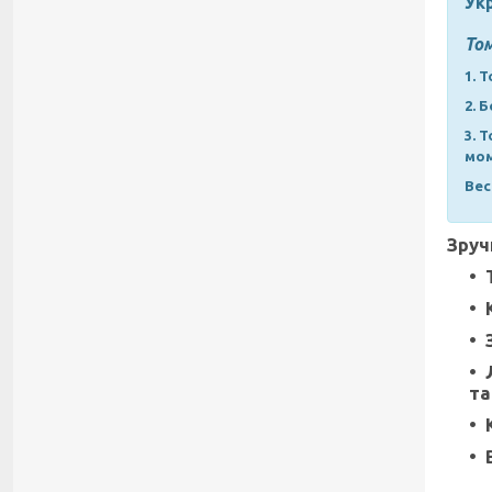
Укр
То
1. 
2. 
3. 
мом
Вес
Зруч
та