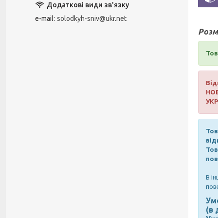
e-mail
solodkyh-sniv@ukr.net
Розм
Тов
Від
НО
УК
Тов
від
Тов
пов
В і
пов
Ум
(в