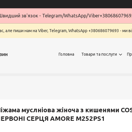
Швидший зв'язок - Telegram/WhatsApp/Viber+38068607969
ас, але пиши нам на Viber, Telegram, WhatsApp +380686079693 - ми в
зин
Головна
Товари та послуги
Пр
Піжама муслніова жіноча з кишенями 
ЧЕРВОНІ СЕРЦЯ AMORE M252PS1