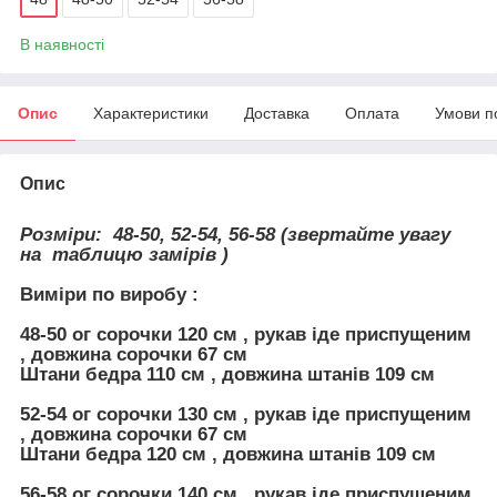
В наявності
Опис
Характеристики
Доставка
Оплата
Умови п
Опис
Розміри:
48-50, 52-54, 56-58 (звертайте увагу
на таблицю замірів )
Виміри по виробу :
48-50
ог сорочки 120 см , рукав іде приспущеним
, довжина
сорочки
67 см
Штани бедра 110 см , довжина штанів 109 см
52-54
ог сорочки 130 см , рукав іде приспущеним
, довжина
сорочки
67 см
Штани бедра 120 см , довжина штанів 109 см
56-58
ог сорочки 140 см , рукав іде приспущеним