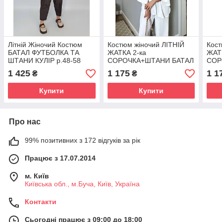
Літній Жіночий Костюм
Костюм жіночий ЛІТНІЙ
Кост
БАТАЛ ФУТБОЛКА ТА
ЖАТКА 2-ка
ЖАТ
ШТАНИ КУЛІР р.48-58
СОРОЧКА+ШТАНИ БАТАЛ
СОР
ШОКОЛАД WOOW 075
р.48-58 МОЛОЧНИЙ 032
р.4
1 425
1 175
1 1
₴
₴
Купити
Купити
Про нас
99% позитивних з 172 відгуків за рік
Працює з 17.07.2014
м. Київ
Київська обл., м.Буча, Київ, Україна
Контакти
Сьогодні працює з 09:00 до 18:00