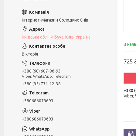
Інтернет-Магазин Солодких Снів
Київська обл., м.Буча, Київ, Україна
В ная
Вікторія
725 
+380 (68) 607-96-93
Viber, WhatsApp, Telegram
+380 (95) 731-12-38
+380 (
Viber,
+380686079693
+380686079693