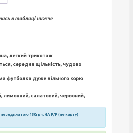
итись в таблиці нижче
на, легкий трикотаж
ться, середня щільність, чудово
ама футболка дуже вільного корю
й, лимонний, салатовий, червоний,
ередплатою 150грн. НА Р/Р (не карту)