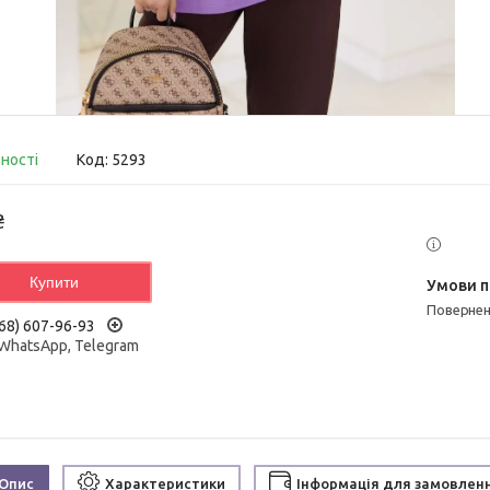
вності
Код:
5293
₴
Купити
поверне
68) 607-96-93
 WhatsApp, Telegram
Опис
Характеристики
Інформація для замовлен