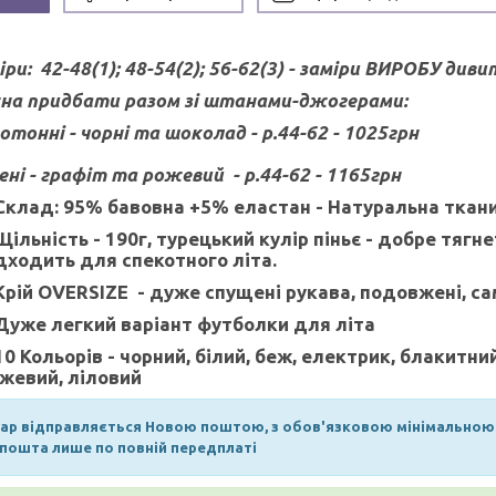
іри:
42-48(1); 48-54(2); 56-62(3) - заміри ВИРОБУ див
а придбати разом зі штанами-джогерами:
отонні - чорні та шоколад
- р.44-62 - 1025грн
ені - графіт та рожевий -
р.44-62 - 1165грн
Склад: 95% бавовна +5% еластан -
Натуральна ткани
Щільність - 190г,
турецький кулір піньє -
добре тягне
дходить для спекотного літа.
Крій OVERSIZE - дуже спущені рукава, подовжені, с
Дуже легкий варіант футболки для літа
10 Кольорів - чорний, білий, беж, електрик, блакитни
жевий, ліловий
ар відправляється Новою поштою, з обов'язковою мінімальною п
пошта лише по повній передплаті