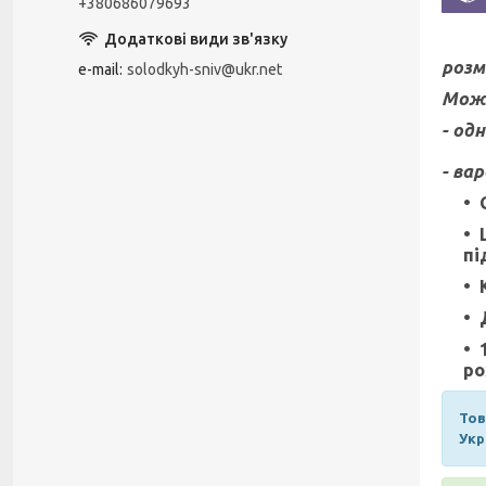
+380686079693
розм
e-mail
solodkyh-sniv@ukr.net
Можн
-
одн
-
вар
пі
ро
Тов
Укр