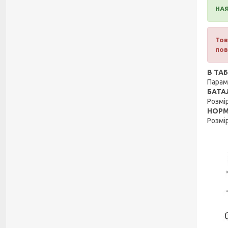
НАЯ
Тов
пов
В ТА
Парам
БАТА
Розмір
НОР
Розмір