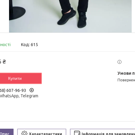
вності
Код:
615
5 ₴
Купити
поверне
68) 607-96-93
 WhatsApp, Telegram
Опис
Характеристики
Інформація для замовлен