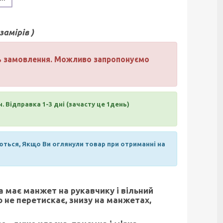
амірів )
нь замовлення. Можливо запропонуємо
н.
Відправка 1-3 дні (зачасту це 1день)
ються, Якщо Ви оглянули товар при отриманні на
а має манжет на рукавчику і вільний
 не перетискає, знизу на манжетах,