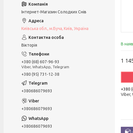
Інтернет-Магазин Солодких Снів
Київська обл., м.Буча, Київ, Україна
В ная
Вікторія
1 14
+380 (68) 607-96-93
Viber, WhatsApp, Telegram
+380 (95) 731-12-38
+380 (
+380686079693
Viber,
+380686079693
+380686079693