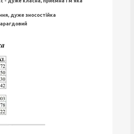
 - дуже класна, приємна і м'яка
ння, дуже зносостійка
смарагдовий