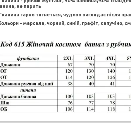
Тканина - рубчик мустанг, 50% бавовна/50% спандекс
анина, не парить
Тканина гарно тягнеться, чудово виглядає після пра
Кольори - марсала, чорний, синій, графіт, капучіно, 