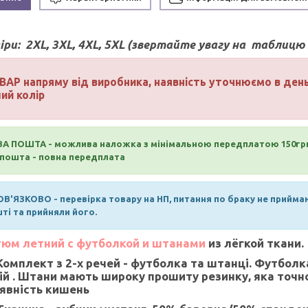
іри:
2XL, 3XL, 4XL, 5XL (звертайте увагу на таблицю з
ВАР напряму від виробника, наявність уточнюємо в де
ий колір
А ПОШТА - можлива наложка з мінімальною передплатою 150гр
пошта - повна передплата
В'ЯЗКОВО - перевірка товару на НП, питання по браку не прийма
ті та прийняли його.
юм летний с футболкой и штанами
из лёгкой ткани.
Комплект з 2-х речей - футболка та штанці. Футболк
ій . Штани мають широку прошиту резинку, яка точно
явність кишень