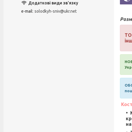
e-mail
solodkyh-sniv@ukr.net
Розм
ТО
інш
НОВ
Укр
ОБО
пош
Кост
кр
на