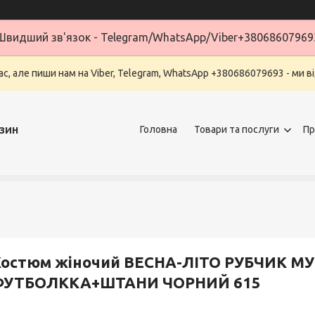
Швидший зв'язок - Telegram/WhatsApp/Viber+38068607969
ас, але пиши нам на Viber, Telegram, WhatsApp +380686079693 - ми в
зин
Головна
Товари та послуги
Пр
остюм жіночий ВЕСНА-ЛІТО РУБЧИК МУ
ФУТБОЛККА+ШТАНИ ЧОРНИЙ 615