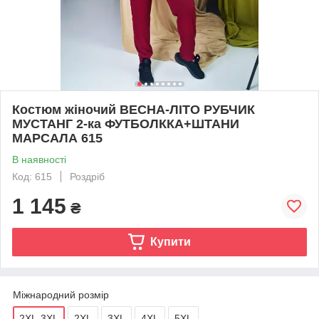
Костюм жіночий ВЕСНА-ЛІТО РУБЧИК
МУСТАНГ 2-ка ФУТБОЛККА+ШТАНИ
МАРСАЛА 615
В наявності
Код: 615
Роздріб
1 145
₴
Купити
Міжнародний розмір
2XL-3XL
2XL
3XL
4XL
5XL