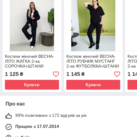
Костюм жіночий ВЕСНА-
Костюм жіночий ВЕСНА-
Кост
ЛІТО ЖАТКА 2-ка
ЛІТО РУБЧИК МУСТАНГ
ЛІТ
СОРОЧКА+ШТАНИ
2-ка ФУТБОЛККА+ШТАНИ
2-к
ЧОРНИЙ 1530
ЧОРНИЙ 615
СМА
1 125
1 145
1 1
₴
₴
Купити
Купити
Про нас
99% позитивних з 172 відгуків за рік
Працює з 17.07.2014