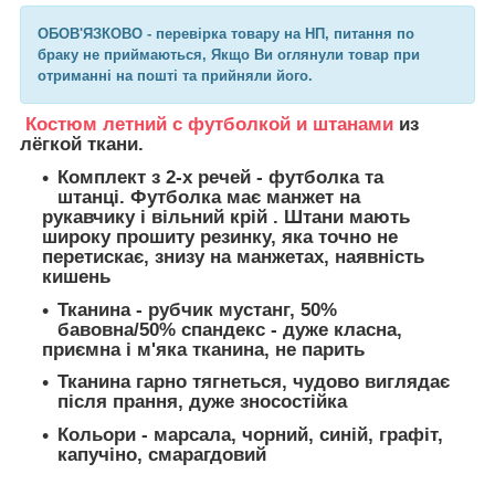
ОБОВ'ЯЗКОВО - перевірка товару на НП, питання по
браку не приймаються, Якщо Ви оглянули товар при
отриманні на пошті та прийняли його.
Костюм летний с футболкой и штанами
из
лёгкой ткани.
Комплект з 2-х речей - футболка та
штанці. Футболка має манжет на
рукавчику і вільний крій . Штани мають
широку прошиту резинку, яка точно не
перетискає, знизу на манжетах, наявність
кишень
Тканина - рубчик мустанг, 50%
бавовна/50% спандекс - дуже класна,
приємна і м'яка тканина, не парить
Тканина гарно тягнеться, чудово виглядає
після прання, дуже зносостійка
Кольори - марсала, чорний, синій, графіт,
капучіно, смарагдовий