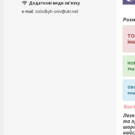
e-mail
solodkyh-sniv@ukr.net
Розм
ТО
інш
НОВ
Укр
ОБО
пош
Кост
Легк
та п
шорт
найс