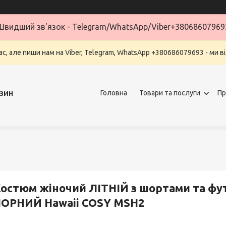
Швидший зв'язок - Telegram/WhatsApp/Viber+38068607969
ас, але пиши нам на Viber, Telegram, WhatsApp +380686079693 - ми в
зин
Головна
Товари та послуги
Пр
остюм жіночий ЛІТНІЙ з шортами та 
ЧОРНИЙ Hawaii COSY MSH2