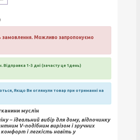
)
нь замовлення. Можливо запропонуємо
н.
Відправка 1-3 дні (зачасту це 1день)
ються, Якщо Ви оглянули товар при отриманні на
 тканини муслін
ну – ідеальний вибір для дому, відпочинку
нтним V-подібним вирізом і зручних
 комфорт і легкість навіть у