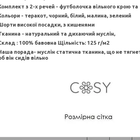
Комплект з 2-х речей - футболочка вільного крою т
Кольори - теракот, чорний, білий, малина, зелений
Шорти високої посадки, з кишенями
Тканина - натуральний та дихаючий муслін,
Склад : 100% бавовна Щільність: 125 г/м2
Наша порада- муслін статична тканина, що не тягнет
б він сидів вільно