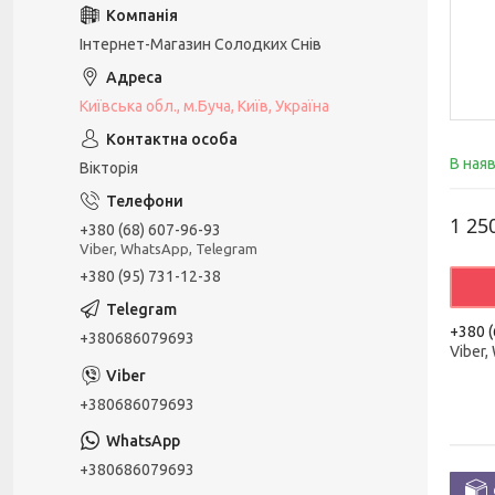
Інтернет-Магазин Солодких Снів
Київська обл., м.Буча, Київ, Україна
В ная
Вікторія
1 25
+380 (68) 607-96-93
Viber, WhatsApp, Telegram
+380 (95) 731-12-38
+380 (
+380686079693
Viber,
+380686079693
+380686079693