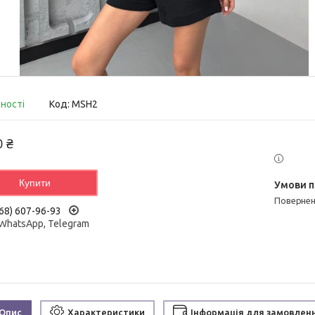
вності
Код:
MSH2
0 ₴
Купити
поверне
68) 607-96-93
 WhatsApp, Telegram
Опис
Характеристики
Інформація для замовлен