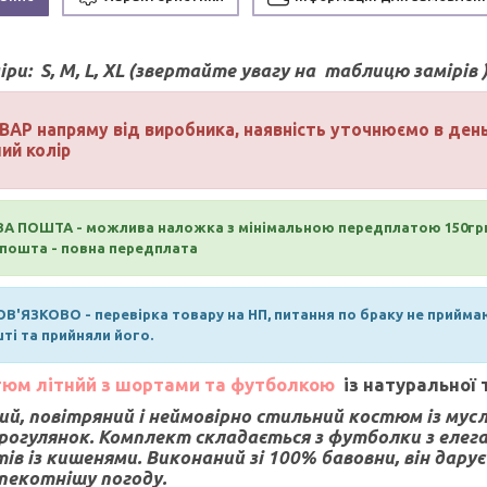
іри:
S, M, L, XL (звертайте увагу на таблицю замірів 
ВАР напряму від виробника, наявність уточнюємо в де
ий колір
А ПОШТА - можлива наложка з мінімальною передплатою 150гр
пошта - повна передплата
В'ЯЗКОВО - перевірка товару на НП, питання по браку не прийма
ті та прийняли його.
юм літнйй з шортами та футболкою
із натуральної
ий, повітряний і неймовірно стильний костюм із муслі
рогулянок. Комплект складається з футболки з елега
ів із кишенями. Виконаний зі 100% бавовни, він дарує
пекотнішу погоду.