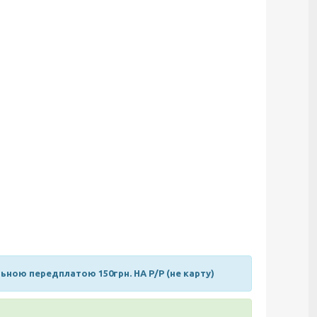
ною передплатою 150грн. НА Р/Р (не карту)