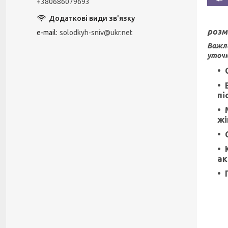
+380686079693
розм
e-mail
solodkyh-sniv@ukr.net
Важли
уточн
пі
жі
ак