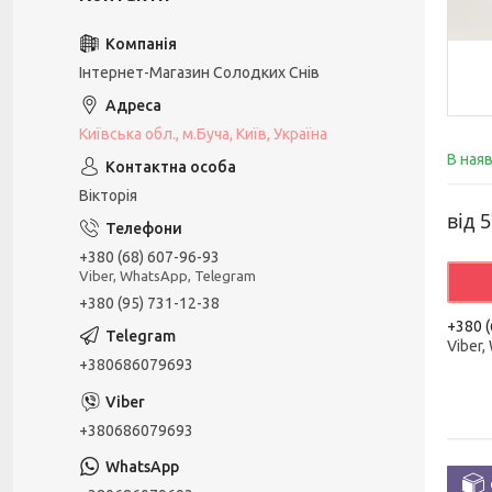
Інтернет-Магазин Солодких Снів
Київська обл., м.Буча, Київ, Україна
В ная
Вікторія
від
5
+380 (68) 607-96-93
Viber, WhatsApp, Telegram
+380 (95) 731-12-38
+380 (
Viber,
+380686079693
+380686079693