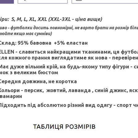
іри:
S, M, L, XL, XXL (XXL-3XL - ціна вище)
во - футболки досить повномірні, не варто брати на розмір біл
юйте якщо має сумніви)
Склад: 95% бавовна +5% еластан
ELLEN - славиться найкращими тканинами, ця футбол
сля кожного прання виглядатиме як нова - перевіре
Має дуже вільний крій, на будь-якому типу фігури -
нок з великим бюстом
Середня довжина, не коротка
Кольори - персик, жовтий, лаванда , синій джинс, яс
вамарин
Підходить під абсолютно різний вид одягу - спорт 