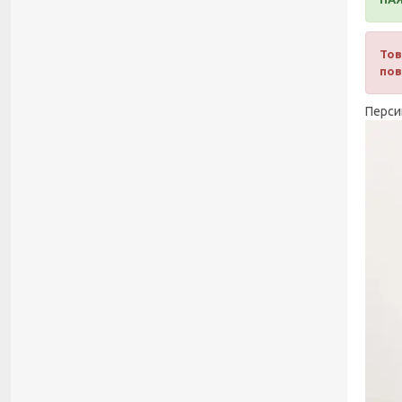
Тов
пов
Перси