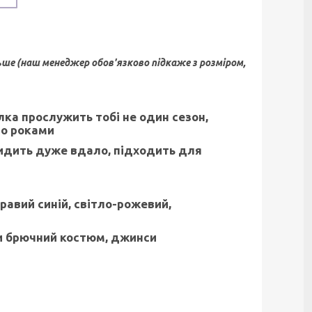
ьше (наш менеджер обов'язково підкаже з розміром,
ка прослужить тобі не один сезон,
но роками
 сидить дуже вдало, підходить для
кравий синій, світло-рожевий,
чи брючний костюм, джинси