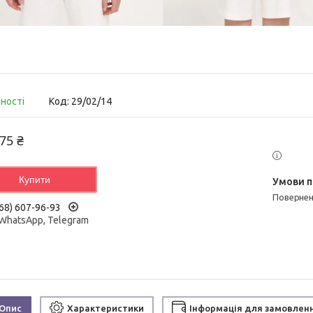
вності
Код:
29/02/14
75 ₴
Купити
поверне
68) 607-96-93
 WhatsApp, Telegram
Опис
Характеристики
Інформація для замовлен