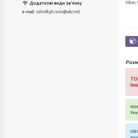
Viber,
e-mail
solodkyh-sniv@ukr.net
Розм
ТО
інш
НОВ
Укр
ОБО
пош