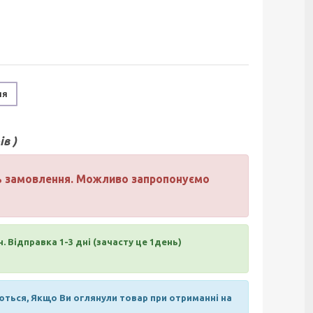
ня
в )
нь замовлення. Можливо запропонуємо
н.
Відправка 1-3 дні (зачасту це 1день)
ються, Якщо Ви оглянули товар при отриманні на