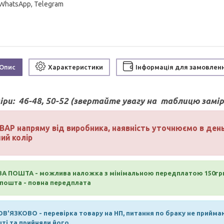
 WhatsApp, Telegram
Опис
Характеристики
Інформація для замовлен
іри:
46-48, 50-52 (звертайте увагу на таблицю замірі
ВАР напряму від виробника, наявність уточнюємо в де
ий колір
А ПОШТА - можлива наложка з мінімальною передплатою 150гр
пошта - повна передплата
В'ЯЗКОВО - перевірка товару на НП, питання по браку не прийма
ті та прийняли його.