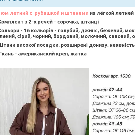
юм летний с рубашкой и штанами
из лёгкой летней
Комплект з 2-х речей - сорочка, штанці
Кольори - 16 кольорів - голубий, джинс, бежевий, мок
лений, сірий, чорний, бордовий, молочний, кавовий,
Штани високої посадки, розширені донизу, наявніст
Ткань - американский креп, жатка