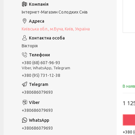
Інтернет-Магазин Солодких Снів
Київська обл., м.Буча, Київ, Україна
Вікторія
+380 (68) 607-96-93
Viber, WhatsApp, Telegram
+380 (95) 731-12-38
В ная
+380686079693
1 12
+380686079693
+380686079693
+380 (