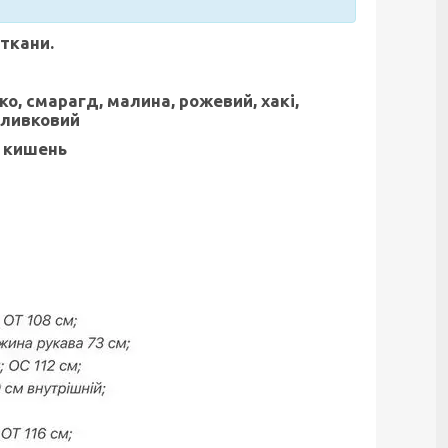
 ткани.
ко, смарагд, малина, рожевий, хакі,
 оливковий
ь кишень