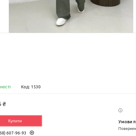
вності
Код:
1530
5 ₴
Купити
поверне
68) 607-96-93