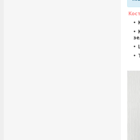
Кост
зе