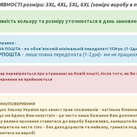
ЯВНОСТІ розміри:
3XL, 4XL, 5XL, 6XL (заміри виробу в
явність кольору та розміру уточнюється в день замовле
правки :
ВА ПОШТА
- по обов'язковій мінімальній передплаті 150грн. (1-2дн
РПОШТА
- лише повна передплата (1-2дні)- ми не прац
ар перевіряється при отриманні на Новій пошті, після того, як В
ернення не приймаються
МІН/ПОВЕРНЕННЯ
дно Закону України про захист прав споживачів - натільна біли
о ми йдемо Вам назустріч - це чисто наше бажання Вам допомо
у велике прохання ставитися до виробу бережливо, залишати його
міряти на чисте тіло - без дезодорантів та мейкапу, тримати по
нитися на виробі