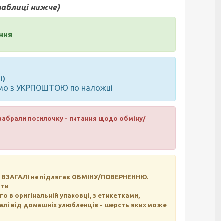
 таблиці нижче)
ння
і)
юємо з УКРПОШТОЮ по наложці
и забрали посилочку - питання щодо обміну/
зна ВЗАГАЛІ не підлягає ОБМІНУ/ПОВЕРНЕННЮ.
гти
 в оригінальній упаковці, з етикетками,
далі від домашніх улюбленців - шерсть яких може