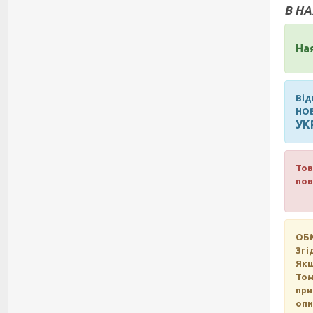
В НА
На
Від
НО
УК
Тов
пов
ОБ
Згі
Якщ
Том
при
опи