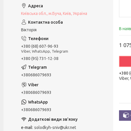
Київська обл., м.Буча, Київ, Україна
В ная
Вікторія
1 07
+380 (68) 607-96-93
Viber, WhatsApp, Telegram
+380 (95) 731-12-38
+380 (
+380686079693
Viber,
+380686079693
+380686079693
e-mail
solodkyh-sniv@ukr.net