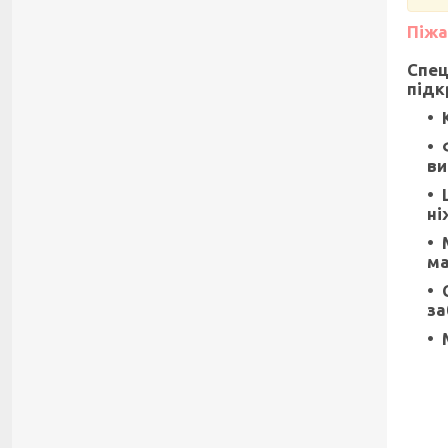
Піжа
Спец
підк
ви
ні
ма
за