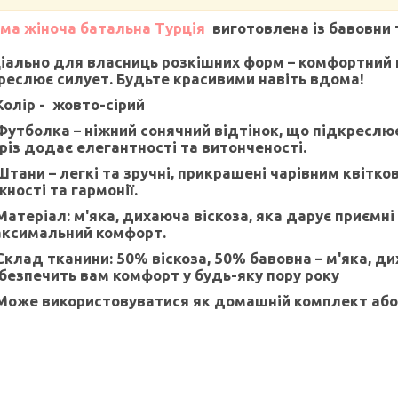
ма жіноча батальна Турція
виготовлена із бавовни 
іально для власниць розкішних форм – комфортний кр
реслює силует. Будьте красивими навіть вдома!
Колір
- жовто-сірий
Футболка – ніжний сонячний відтінок, що підкреслю
різ додає елегантності та витонченості.
Штани – легкі та зручні, прикрашені чарівним квітк
жності та гармонії.
Матеріал: м'яка, дихаюча віскоза, яка дарує приємні
ксимальний комфорт.
Склад тканини: 50% віскоза, 50% бавовна – м'яка, ди
безпечить вам комфорт у будь-яку пору року
Може використовуватися як домашній комплект або