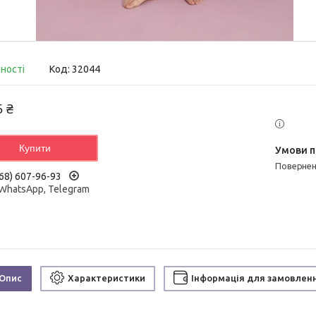
вності
Код:
32044
5 ₴
Купити
поверне
68) 607-96-93
 WhatsApp, Telegram
Опис
Характеристики
Інформація для замовлен