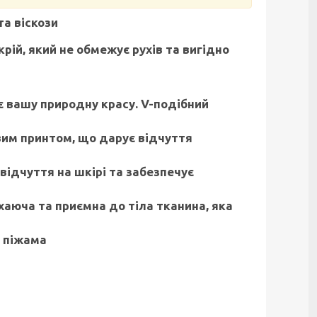
та віскози
ій, який не обмежує рухів та вигідно
є вашу природну красу. V-подібний
овим принтом, що дарує відчуття
 відчуття на шкірі та забезпечує
хаюча та приємна до тіла тканина, яка
 піжама