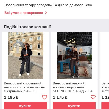
Повернення товару впродовж 14 днів за домовленістю
Всі умови повернення
Подібні товари компанії
Велюровий спортивний
Велюровий жіночий
Вел
жіночий костюм на молнії
костюм спортивний
жіно
зі стрілками р.42-60
SPRING ШОКОЛАД 2604
зі с
SPRING ЧОРНИЙ 769
SPR
1 195
1 175
1 1
₴
₴
Купити
Купити