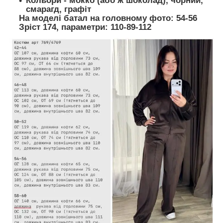
Кольори -
мокко (або ж шоколад), чорний,
смарагд, графіт
На моделі батал на головному фото: 54-56
Зріст 174, параметри: 110-89-112