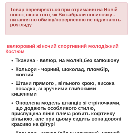
Товар перевіряється при отриманні на Новій
пошті, після того, як Ви забрали посилочку -
питання по обміну/поверненню не підлягають
розгляду
велюровий жіночий спортивний молодіжний
Костюм
Тканина -
велюр, на молнії,без капюшону
Кольори - чорний, шоколад, пломбір,
жовтий
Штани прямого , вільного крою, висока
посадка, зі зручними глибокими
кишенями
Оновлена модель штанців зі стрілочками,
що додають особливого стилю,
приспущена лінія плеча робить кофтинку
вільною, але при цьому сидить вона доволі
красиво на фігурі