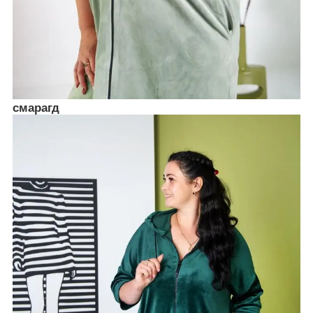
смарагд