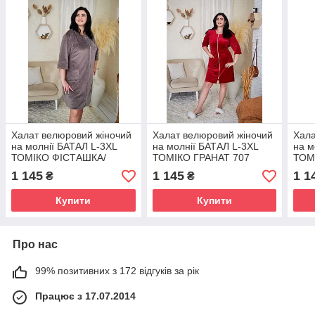
Халат велюровий жіночий
Халат велюровий жіночий
Хала
на молнії БАТАЛ L-3XL
на молнії БАТАЛ L-3XL
на м
ТОМІКО ФІСТАШКА/
ТОМІКО ГРАНАТ 707
ТОМ
КАПУЧІНО 707
707
1 145
1 145
1 1
₴
₴
Купити
Купити
Про нас
99% позитивних з 172 відгуків за рік
Працює з 17.07.2014