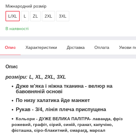
Міжнародний розмір
L/XL
L
ZL
2XL
3XL
В наявності
Опис
Характеристики
Доставка
Оплата
Умови п
Опис
розміри:
L, XL, 2XL, 3XL
Дуже м'яка і ніжна
тканина
- велюр на
бавовняній основі
По низу халатика йде манжет
Рукав - 3/4, лінія плеча приспущена
Кольори - ДУЖЕ ВЕЛИКА ПАЛІТРА- лаванда, фріз
рожевий, графіт, сірий, синій, гранат, капучіно,
фісташка, сіро-блакитний, смарагд, марсал