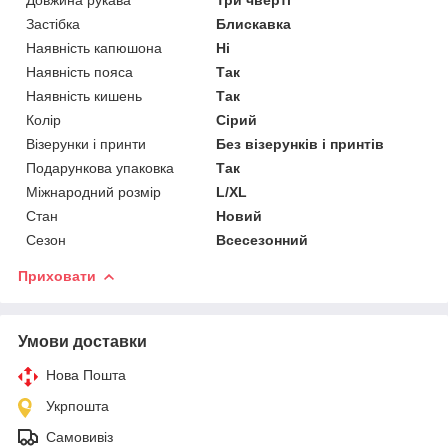
Застібка
Блискавка
Наявність капюшона
Ні
Наявність пояса
Так
Наявність кишень
Так
Колір
Сірий
Візерунки і принти
Без візерунків і принтів
Подарункова упаковка
Так
Міжнародний розмір
L/XL
Стан
Новий
Сезон
Всесезонний
Приховати
Умови доставки
Нова Пошта
Укрпошта
Самовивіз