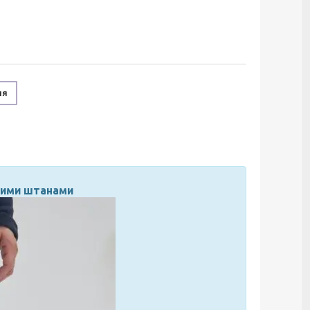
ня
мими штанами