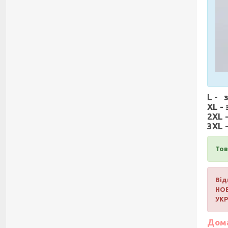
L - 
XL -
2XL 
3XL 
Тов
Від
НО
УК
Дома