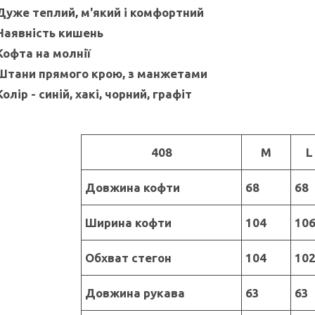
Дуже теплий, м'який і комфортний
Наявність кишень
Кофта на молнії
Штани прямого крою, з манжетами
Колір - синій, хакі, чорний, графіт
408
M
L
Довжина кофти
68
68
Ширина кофти
104
10
Обхват стегон
104
10
Довжина рукава
63
63