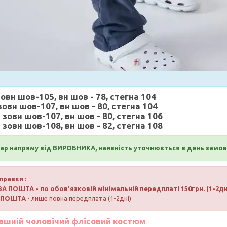
зовн шов-105, вн шов - 78, стегна 104
 зовн шов-107, вн шов - 80, стегна 104
- зовн шов-107, вн шов - 80, стегна 106
- зовн шов-108, вн шов - 82, стегна 108
ар напряму від ВИРОБНИКА, наявність уточнюється в день замо
правки :
ВА ПОШТА
- по обов'язковій мінімальній передплаті 150грн. (1-2дн
РПОШТА
- лише повна передплата (1-2дні)
шній чоловічий флісовий костюм