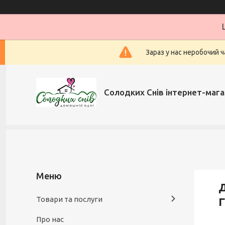
Зараз у нас неробочий ч
Солодких Снів інтернет-мага
Д
Товари та послуги
Г
Про нас