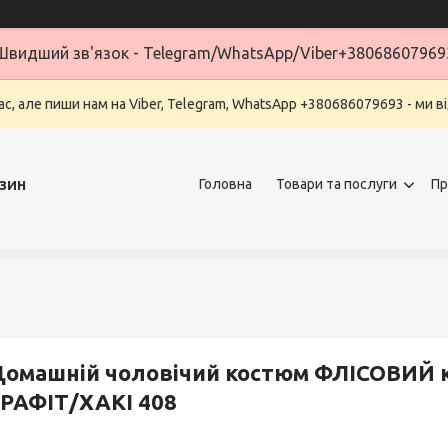
Швидший зв'язок - Telegram/WhatsApp/Viber+38068607969
ас, але пиши нам на Viber, Telegram, WhatsApp +380686079693 - ми в
зин
Головна
Товари та послуги
Пр
омашній чоловічий костюм ФЛІСОВИЙ ко
РАФІТ/ХАКІ 408