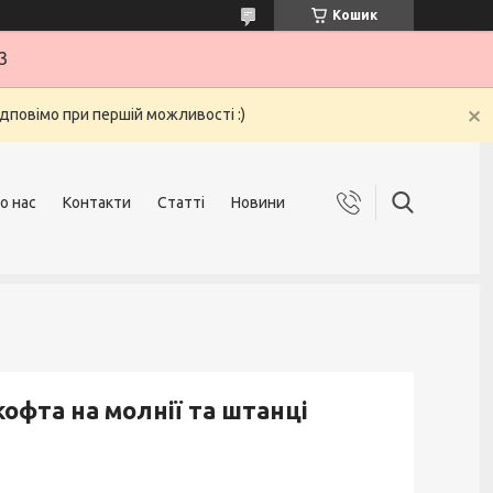
Кошик
3
ідповімо при першій можливості :)
о нас
Контакти
Статті
Новини
фта на молнії та штанці