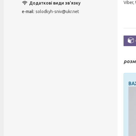
Viber,
e-mail
solodkyh-sniv@ukr.net
розм
ВА