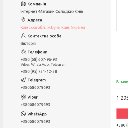
Інтернет-Магазин Солодких Снів
Київська обл., м.Буча, Київ, Україна
Вікторія
+380 (68) 607-96-93
Viber, WhatsApp, Telegram
+380 (95) 731-12-38
В ная
+380686079693
1 29
+380686079693
+380686079693
+380 (