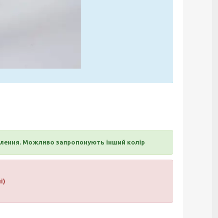
влення. Можливо запропонують інший колір
і)