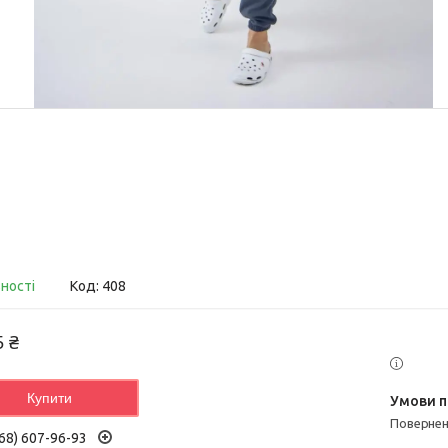
вності
Код:
408
5 ₴
Купити
поверне
68) 607-96-93