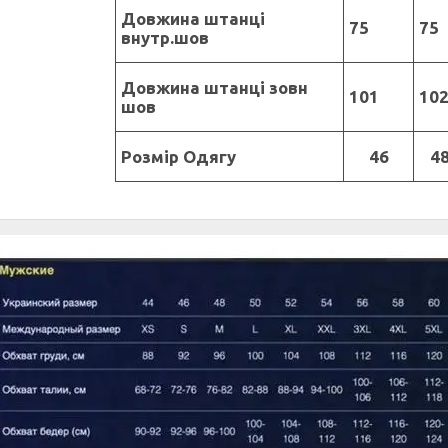
Довжина штанці
75
75
внутр.шов
Довжина штанці зовн
101
10
шов
Розмір Одягу
46
4