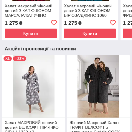
Халат махровий жіночий
Халат махровий жіночий
Хала
довгий З КАПЮШОНОМ
довгий З КАПЮШОНОМ
дов
МАРСАЛА/КАПУЧІНО
БІРЮЗА/ДЖИНС 1060
ФРІ
1060
1 275
1 275
1 2
₴
₴
Купити
Купити
Акційні пропозиції та новинки
XL
–33%
Халат МАХРОВИЙ жіночий
Жіночий Махровий Халат
довгий ВЕЛСОФТ ПІР'ЯЧКО
ГРАФІТ ВЕЛСОФТ з
СІРИЙ 1320-42
капюшоном Cuddle COSY