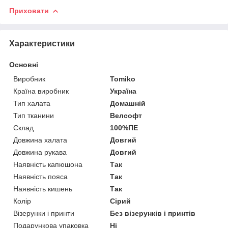
Приховати
Характеристики
Основні
Виробник
Tomiko
Країна виробник
Україна
Тип халата
Домашній
Тип тканини
Велсофт
Склад
100%ПЕ
Довжина халата
Довгий
Довжина рукава
Довгий
Наявність капюшона
Так
Наявність пояса
Так
Наявність кишень
Так
Колір
Сірий
Візерунки і принти
Без візерунків і принтів
Подарункова упаковка
Ні