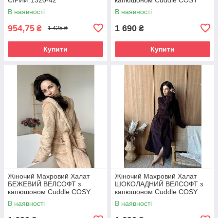
VELC03
В наявності
В наявності
954,75
1 690
₴
₴
1 425 ₴
Купити
Купити
Жіночий Махровий Халат
Жіночий Махровий Халат
БЕЖЕВИЙ ВЕЛСОФТ з
ШОКОЛАДНИЙ ВЕЛСОФТ з
капюшоном Cuddle COSY
капюшоном Cuddle COSY
VELC02
VELC01
В наявності
В наявності