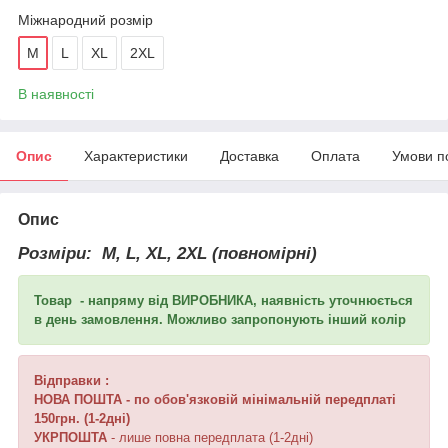
Міжнародний розмір
M
L
XL
2XL
В наявності
Опис
Характеристики
Доставка
Оплата
Умови п
Опис
Розміри: M, L, XL, 2XL (повномірні)
Товар - напряму від ВИРОБНИКА, наявність уточнюється
в день замовлення. Можливо запропонують інший колір
Відправки :
НОВА ПОШТА
- по обов'язковій мінімальній передплаті
150грн. (1-2дні)
УКРПОШТА
- лише повна передплата (1-2дні)