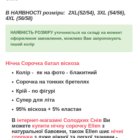
В НАЯВНОСТІ розміри:
2XL(52/54), 3XL (54/56),
4XL (56/58)
НАЯВНІСТЬ РОЗМІРУ уточнюється на складі на момент
оформлення замовлення, можливо Вам запропонують
інший колір
Нічна Сорочка батал віскоза
Колір
- як на фото - блакитний
Сорочка на тонких бретелях
Крій - по фігурі
Супер для літа
95% віскоза + 5% еластан
В
інтернет-магазині Солодких Снів
Ви
можете
купити нічну сорочку Ellen
з
натуральної бавовни, також Ellen шиє
нічні
сорочки
з дуже ніжної та легкої тканини -