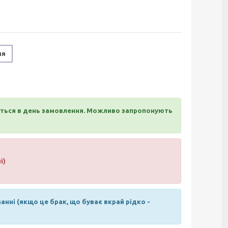
ня
ється в день замовлення. Можливо запропонують
і)
нні (якщо це брак, що буває вкрай рідко -