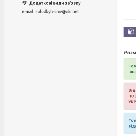
e-mail
solodkyh-sniv@ukr.net
Розм
Тов
інш
Від
НО
УК
Тов
від