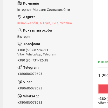
Інтернет-Магазин Солодких Снів
Київська обл., м.Буча, Київ, Україна
Вікторія
+380 (68) 607-96-93
Viber, WhatsApp, Telegram
+380 (95) 731-12-38
В ная
+380686079693
1 29
+380686079693
+380 (
+380686079693
Viber,