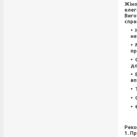
Жіно
елег
Виго
спра
не
пр
до
вп
Реко
1. П