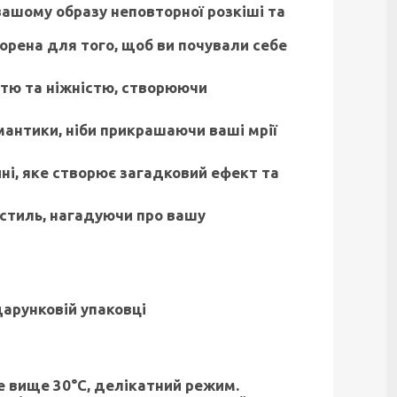
вашому образу неповторної розкіші та
орена для того, щоб ви почували себе
стю та ніжністю, створюючи
антики, ніби прикрашаючи ваші мрії
і, яке створює загадковий ефект та
 стиль, нагадуючи про вашу
арунковій упаковці
не вище 30°С, делікатний режим.