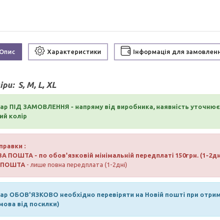
Опис
Характеристики
Інформація для замовлен
іри:
S, M, L, XL
ар ПІД ЗАМОВЛЕННЯ - напряму від виробника, наявність уточню
ий колір
правки :
ВА ПОШТА
- по обов'язковій мінімальній передплаті 150грн. (1-2дн
РПОШТА
- лише повна передплата (1-2дні)
ар ОБОВ'ЯЗКОВО необхідно перевіряти на Новій пошті при отрима
мова від посилки)