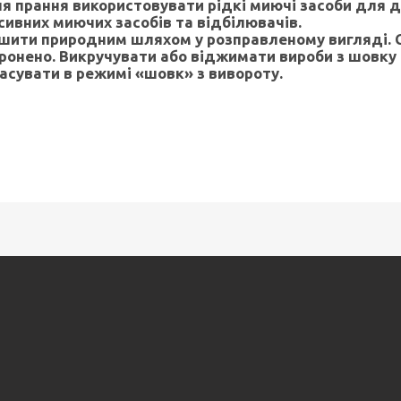
ля прання використовувати рідкі миючі засоби для 
сивних миючих засобів та відбілювачів.
ушити природним шляхом у розправленому вигляді. 
ронено. Викручувати або віджимати вироби з шовку
расувати в режимі «шовк» з вивороту.