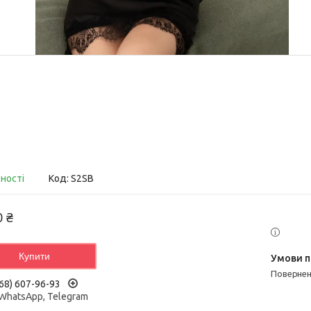
вності
Код:
S2SB
0 ₴
Купити
поверне
68) 607-96-93
 WhatsApp, Telegram