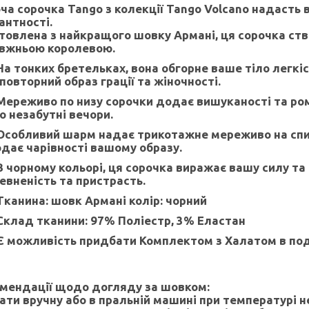
ча сорочка Tango з колекції Tango Volcano надасть 
антності.
товлена з найкращого шовку Армані, ця сорочка ств
вжньою королевою.
На тонких бретельках, вона обгорне ваше тіло легкі
повторний образ грації та жіночності.
Мереживо по низу сорочки додає вишуканості та ром
о незабутні вечори.
Особливий шарм надає трикотажне мереживо на спин
дає чарівності вашому образу.
В чорному кольорі, ця сорочка виражає вашу силу та
евненість та пристрасть.
Тканина: шовк Армані колір: чорний
Склад тканини: 97% Поліестр, 3% Еластан
Є можливість придбати Комплектом з Халатом в под
мендації щодо догляду за шовком:
рати вручну або в пральній машині при температурі 