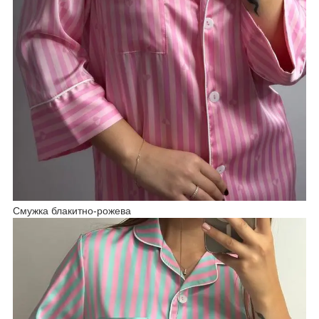
Смужка блакитно-рожева