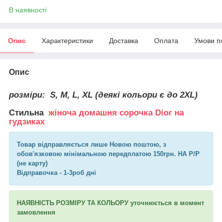
В наявності
Опис
Характеристики
Доставка
Оплата
Умови п
Опис
розміри:
S, M, L, XL (деякі кольори є до 2XL)
Стильна
жіноча домашня сорочка Dior на
гудзиках
Товар відправляється лише Новою поштою, з
обов'язковою мінімальною передплатою 150грн. НА Р/Р
(не карту)
Відправочка - 1-3роб дні
НАЯВНІСТЬ РОЗМІРУ ТА КОЛЬОРУ уточнюється в момент
замовлення