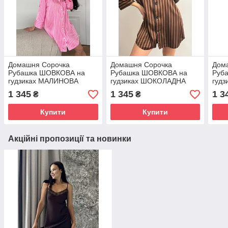
Домашня Сорочка
Домашня Сорочка
Дом
Рубашка ШОВКОВА на
Рубашка ШОВКОВА на
Руб
гудзиках МАЛИНОВА
гудзиках ШОКОЛАДНА
гуд
СМУЖКА 058/21
СМУЖКА 058/21
СЕР
1 345
1 345
1 3
₴
₴
Купити
Купити
Акційні пропозиції та новинки