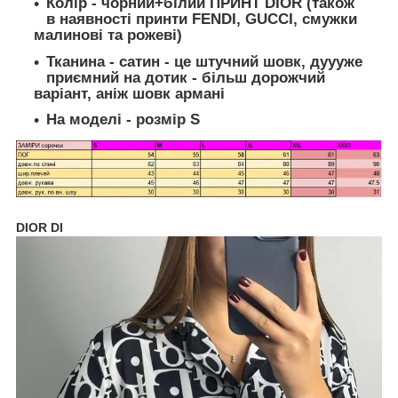
Колір
- чорний+білий ПРИНТ DIOR (також
в наявності принти FENDI, GUCCI, смужки
малинові та рожеві)
Тканина
- сатин - це штучний шовк, дуууже
приємний на дотик - більш дорожчий
варіант, аніж шовк армані
На моделі - розмір S
DIOR DI