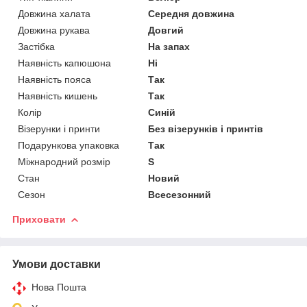
Довжина халата
Середня довжина
Довжина рукава
Довгий
Застібка
На запах
Наявність капюшона
Ні
Наявність пояса
Так
Наявність кишень
Так
Колір
Синій
Візерунки і принти
Без візерунків і принтів
Подарункова упаковка
Так
Міжнародний розмір
S
Стан
Новий
Сезон
Всесезонний
Приховати
Умови доставки
Нова Пошта