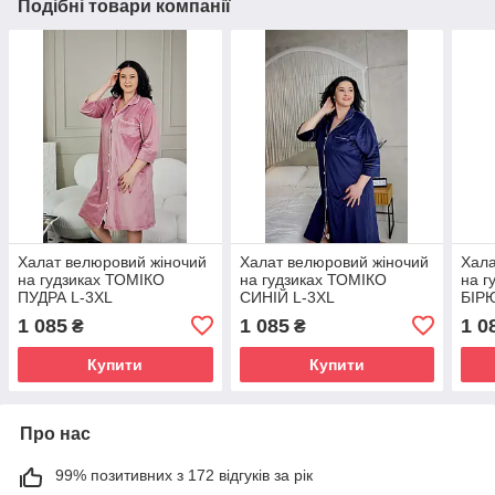
Подібні товари компанії
Халат велюровий жіночий
Халат велюровий жіночий
Хала
на гудзиках ТОМІКО
на гудзиках ТОМІКО
на г
ПУДРА L-3XL
СИНІЙ L-3XL
БІР
1 085
1 085
1 0
₴
₴
Купити
Купити
Про нас
99% позитивних з 172 відгуків за рік