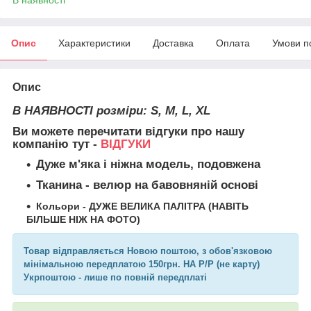
Опис
Характеристики
Доставка
Оплата
Умови п
Опис
В НАЯВНОСТІ
розміри:
S, M, L, XL
Ви можете перечитати відгуки про нашу
компанію тут -
ВІДГУКИ
Дуже м'яка і ніжна модель, подовжена
Тканина
- велюр на бавовняній основі
Кольори - ДУЖЕ ВЕЛИКА ПАЛІТРА (НАВІТЬ
БІЛЬШЕ НІЖ НА ФОТО)
Товар відправляється
Новою поштою
, з обов'язковою
мінімальною передплатою 150грн. НА Р/Р (не карту)
Укрпоштою - лише по повній передплаті