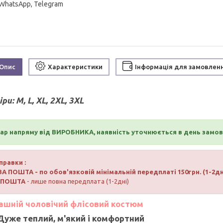
 WhatsApp, Telegram
Опис
Характеристики
Інформація для замовлен
іри:
M, L, XL, 2XL, 3XL
ар напряму від ВИРОБНИКА, наявність уточнюється в день замо
правки :
ВА ПОШТА
- по обов'язковій мінімальній передплаті 150грн. (1-2дн
РПОШТА
- лише повна передплата (1-2дні)
шній чоловічий флісовий костюм
Дуже теплий, м'який і комфортний