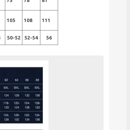
75
78
81
2
105
108
111
8
50-52
52-54
56