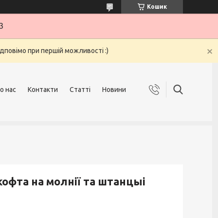
Кошик
3
ідповімо при першій можливості :)
о нас
Контакти
Статті
Новини
фта на молнії та штанцыі