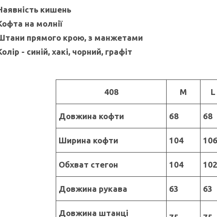
Наявність кишень
Кофта на молнії
Штани прямого крою, з манжетами
Колір - синій, хакі, чорний, графіт
408
M
L
Довжина кофти
68
68
Ширина кофти
104
10
Обхват стегон
104
10
Довжина рукава
63
63
Довжина штанці