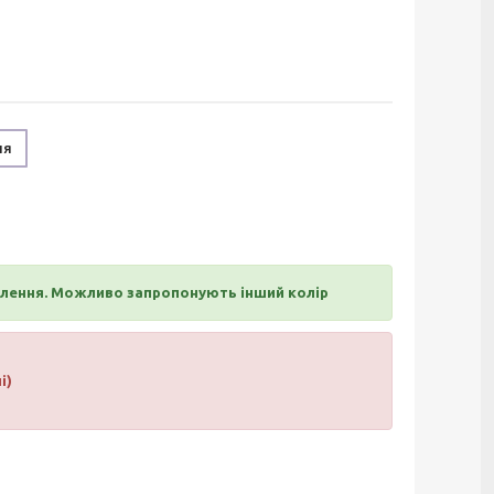
ня
влення. Можливо запропонують інший колір
і)