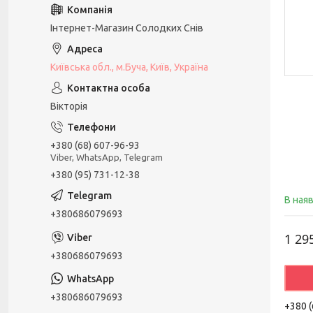
Інтернет-Магазин Солодких Снів
Київська обл., м.Буча, Київ, Україна
Вікторія
+380 (68) 607-96-93
Viber, WhatsApp, Telegram
+380 (95) 731-12-38
В ная
+380686079693
1 29
+380686079693
+380686079693
+380 (