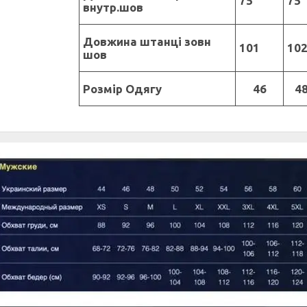
75
75
внутр.шов
Довжина штанці зовн
101
10
шов
Розмір Одягу
46
4