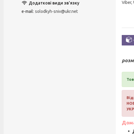
Viber,
e-mail
solodkyh-sniv@ukr.net
розм
Тов
Від
НО
УК
Дома