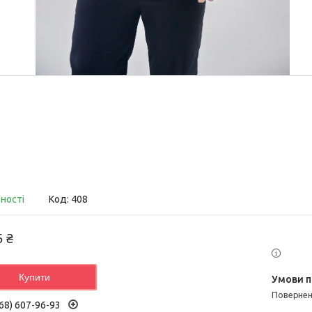
вності
Код:
408
5 ₴
Купити
поверне
68) 607-96-93