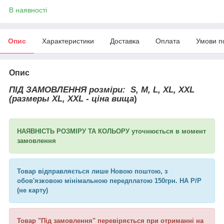
В наявності
Опис
Характеристики
Доставка
Оплата
Умови п
Опис
ПІД ЗАМОВЛЕННЯ розміри:
S, M, L, XL, XXL
(размеры XL, XXL - ціна вища
)
НАЯВНІСТЬ РОЗМІРУ ТА КОЛЬОРУ уточнюється в момент
замовлення
Товар відправляється лише Новою поштою, з
обов'язковою мінімальною передплатою 150грн. НА Р/Р
(не карту)
Товар "Під замовлення" перевіряється при отриманні на