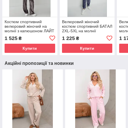
Костюм спортивний
Велюровий жіночий
Велю
велюровий жіночий на
костюм спортивний БАТАЛ
кост
молнії з капюшоном ЛАЙТ
2XL-5XL на молнії
молн
капучіно
CLASSIC СІРИЙ/ГРАФІТ
611
1 525
1 225
1 1
₴
₴
617
Купити
Купити
Акційні пропозиції та новинки