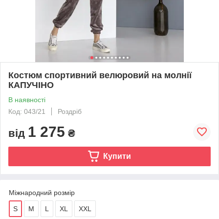
Костюм спортивний велюровий на молнії
КАПУЧІНО
В наявності
Код: 043/21
Роздріб
1 275
від
₴
Купити
Міжнародний розмір
S
M
L
XL
XXL