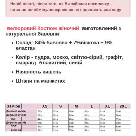
Новій пошті, після того, як Ви забрали посилочку -
питання по обміну/поверненню не підлягають розгляду
велюровий Костюм жіночий
виготовлений з
натуральної бавовни
Склад:
84% бавовна + 7%віскоза + 9%
еластан
Колір - пудра, мокко, світло-сірий, графіт,
смарагд, блакитний, синій
Наявність кишень
Штани на манжетах