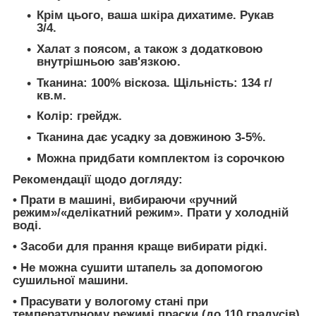
Крім цього, ваша шкіра дихатиме. Рукав
3/4.
Халат з поясом, а також з додатковою
внутрішньою зав'язкою.
Тканина: 100% віскоза. Щільність: 134 г/
кв.м.
Колір: грейдж.
Тканина дає усадку за довжиною 3-5%.
Можна придбати комплектом із сорочкою
Рекомендації щодо догляду:
• Прати в машині, вибираючи «ручний
режим»/«делікатний режим». Прати у холодній
воді.
• Засоби для прання краще вибирати рідкі.
• Не можна сушити штапель за допомогою
сушильної машини.
• Прасувати у вологому стані при
температурному режимі праски (до 110 градусів)