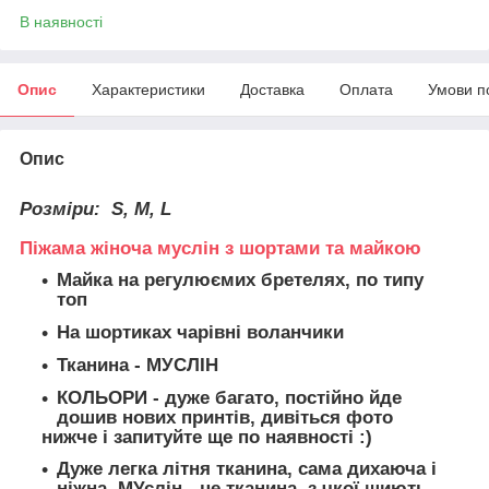
В наявності
Опис
Характеристики
Доставка
Оплата
Умови п
Опис
Розміри:
S, M, L
Піжама жіноча муслін з шортами та майкою
Майка на регулюємих бретелях, по типу
топ
На шортиках чарівні воланчики
Тканина
- МУСЛІН
КОЛЬОРИ - дуже багато, постійно йде
дошив нових принтів, дивіться фото
нижче і запитуйте ще по наявності :)
Дуже легка літня тканина, сама дихаюча і
ніжна. МУслін - це тканина, з чкої шиють