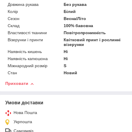
Довжина рукава
Без рукава
Колір
Білий
Сезон
Весна/Літо
Склад
100% бавовна
Властивості тканини
Повітропроникність
Візерунки і принти
Квітковий принт і рослинні
візерунки
Наявність кишень
Ні
Наявність капюшона
Ні
Міжнародний розмір
S
Стан
Новий
Приховати
Умови доставки
Нова Пошта
Укрпошта
Самовивіз