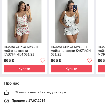
Піжама жіноча МУСЛІН
Піжама жіноча МУСЛІН
Піжа
майка та шорти
майка та шорти КАКТУСИ
майк
КАВУНЧИКИ 051/21
051/21
МОР
865
865
865
₴
₴
Купити
Купити
Про нас
99% позитивних з 172 відгуків за рік
Працює з 17.07.2014