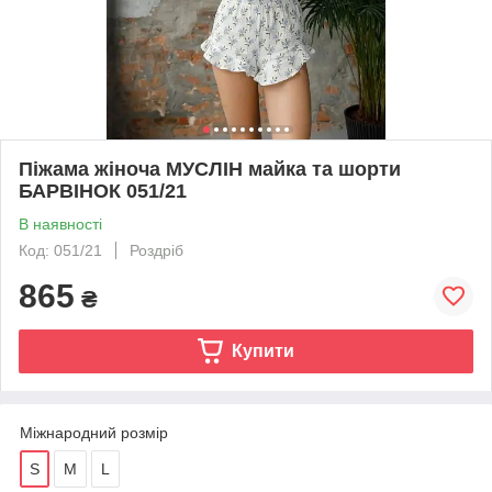
Піжама жіноча МУСЛІН майка та шорти
БАРВІНОК 051/21
В наявності
Код: 051/21
Роздріб
865
₴
Купити
Міжнародний розмір
S
M
L