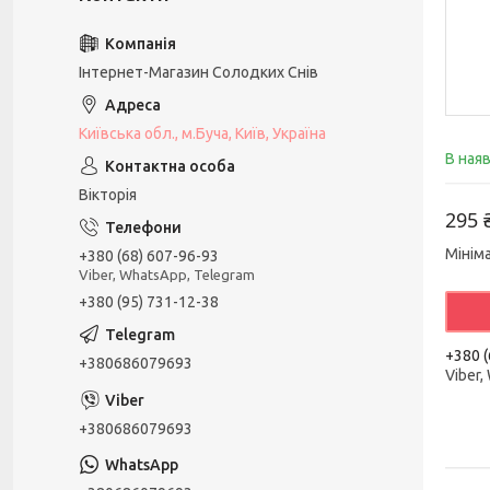
Інтернет-Магазин Солодких Снів
Київська обл., м.Буча, Київ, Україна
В ная
Вікторія
295 
Мінім
+380 (68) 607-96-93
Viber, WhatsApp, Telegram
+380 (95) 731-12-38
+380 (
+380686079693
Viber,
+380686079693