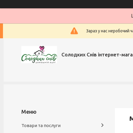
Зараз у нас неробочий ч
Солодких Снів інтернет-мага
М
Товари та послуги