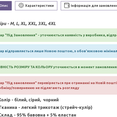
Опис
Характеристики
Інформація для замовлен
ри - M, L, XL, XXL, 3XL, 4XL
ар "Під Замовлення" - уточнюється наявність у виробника, відпра
ар відправляється лише Новою поштою, з обов'язковою мінімаль
ВНІСТЬ РОЗМІРУ ТА КОЛЬОРУ уточнюється в момент замовлення
ар "Під замовлення" перевіряється при отриманні на Новій пошті,
обміну/поверненню не підлягають розгляду
Колір -
білий
, сірий, чорний
Тканина -
легкий трикотаж (стрейч-кулір)
Склад -
95% бавовна + 5% еластан