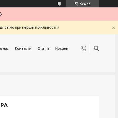
Кошик
3
ідповімо при першій можливості :)
о нас
Контакти
Статті
Новини
ІРА