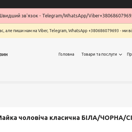
Швидший зв'язок - Telegram/WhatsApp/Viber+38068607969
ас, але пиши нам на Viber, Telegram, WhatsApp +380686079693 - ми в
зин
Головна
Товари та послуги
Пр
айка чоловіча класична БІЛА/ЧОРНА/С