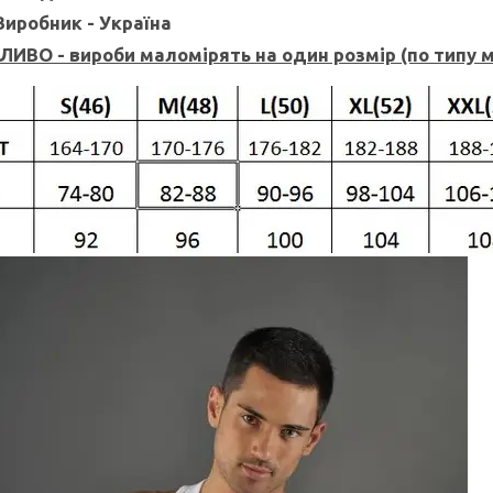
Виробник - Україна
ИВО - вироби маломірять на один розмір (по типу м