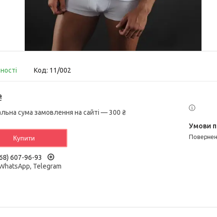
вності
Код:
11/002
₴
альна сума замовлення на сайті — 300 ₴
поверне
Купити
68) 607-96-93
 WhatsApp, Telegram