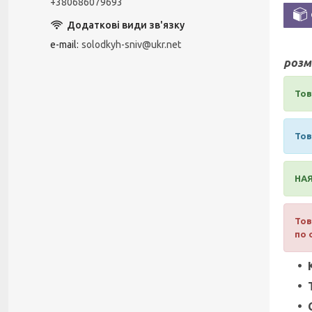
+380686079693
e-mail
solodkyh-sniv@ukr.net
розмі
Тов
Тов
НАЯ
Тов
по 