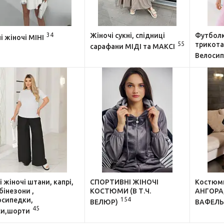
34
Жіночі сукні, спідниці
Футболк
і жіночі МІНІ
55
трикотаж
сарафани МІДІ та МАКСІ
Велосип
і жіночі штани, капрі,
СПОРТИВНІ ЖІНОЧІ
Костюми
інезони ,
КОСТЮМИ (В Т.Ч.
АНГОРА
осипедки,
154
ВЕЛЮР)
ВАФЕЛ
45
си,шорти