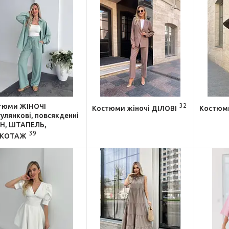
тюми ЖІНОЧІ
32
Костюми жіночі ДІЛОВІ
Костюм
улянкові, повсякденні
Н, ШТАПЕЛЬ,
39
ИКОТАЖ