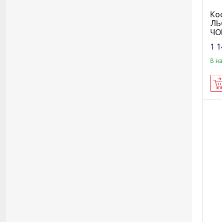
Ко
ЛЬ
ЧО
1 1
В н