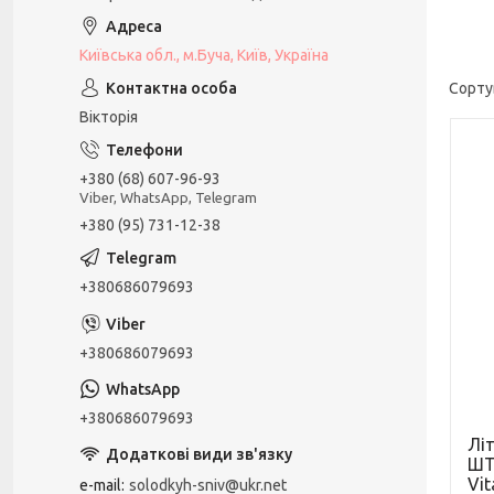
Київська обл., м.Буча, Київ, Україна
Вікторія
+380 (68) 607-96-93
Viber, WhatsApp, Telegram
+380 (95) 731-12-38
+380686079693
+380686079693
+380686079693
Лі
ШТ
Vi
e-mail
solodkyh-sniv@ukr.net