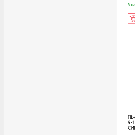
В н
Пі
9-
СИ