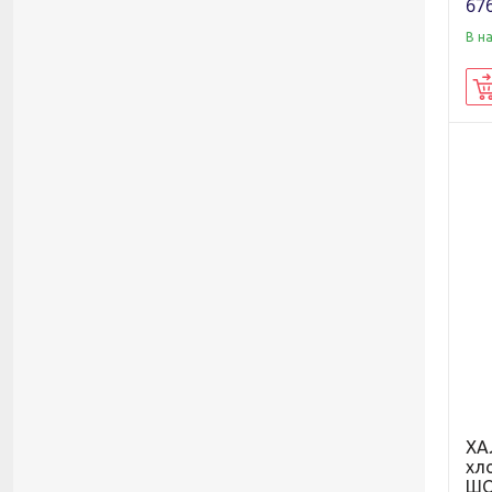
676
В н
ХА
хл
ШО