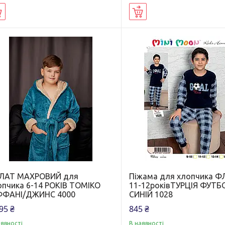
Купити
Купити
ЛАТ МАХРОВИЙ для
Піжама для хлопчика Ф
опчика 6-14 РОКІВ ТОМІКО
11-12роківТУРЦІЯ ФУТБ
ФФАНІ/ДЖИНС 4000
СИНІЙ 1028
95 ₴
845 ₴
аявності
В наявності