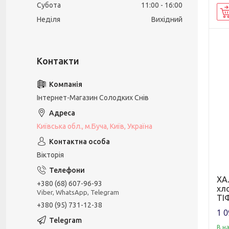
Субота
11:00
16:00
Неділя
Вихідний
Інтернет-Магазин Солодких Снів
Київська обл., м.Буча, Київ, Україна
Вікторія
ХА
+380 (68) 607-96-93
хл
Viber, WhatsApp, Telegram
ТІ
+380 (95) 731-12-38
1 0
В н