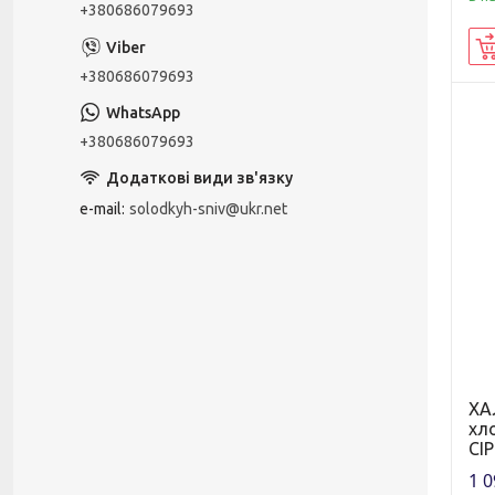
+380686079693
+380686079693
+380686079693
e-mail
solodkyh-sniv@ukr.net
ХА
хл
СІ
1 0