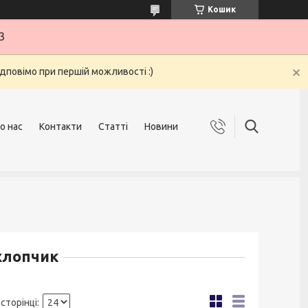
Кошик
3
ідповімо при першій можливості :)
о нас
Контакти
Статті
Новини
хлопчик