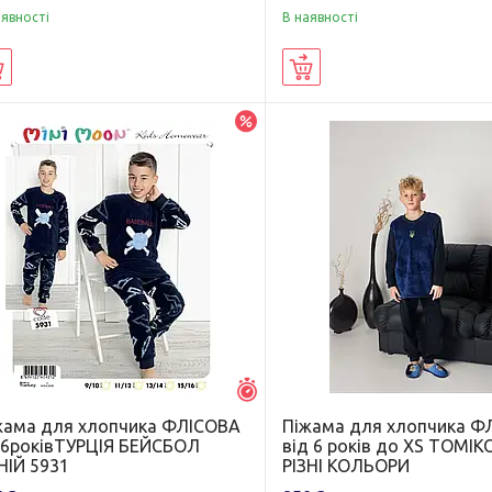
аявності
В наявності
Купити
Купити
–20%
Залишилось 26 днів
жама для хлопчика ФЛІСОВА
Піжама для хлопчика Ф
16роківТУРЦІЯ БЕЙСБОЛ
від 6 років до XS ТОМІК
НІЙ 5931
РІЗНІ КОЛЬОРИ